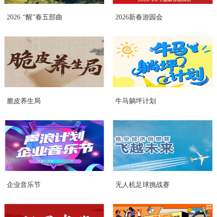
成功的救援，都离不开这些无声伙伴的支持与保障。绳结智慧 感悟“生命线”的千
钧之力“消防安全救援绳结文化展示”环节，绳索在教官手中仿佛被赋予了生命。
2026·“醒”春五部曲
2026新春游园会
他们娴熟地展示着各种功能迥异的绳结，每一个牢固的绳结，都凝聚着智慧与经
验，是危急时刻的“生命线”。战车解密走近红色守护巨人消防车库内，一排
排“红色巨人”静静伫立。教官们如数家珍地讲解着每辆消防车的独特使命——云
梯车可伸至高空，抢险救援车配备各种破拆工具，水罐车承载着灭火的希望。影
像纪实 致敬最美逆行者在观影环节，消防题材的视频将最真实的画面呈现在大
家面前。那一刻，少年们静默无声，眼神中却充满了对英雄最真挚的敬意。体
验“火焰蓝”的责任重量“我也要当消防员！”最令人激动的换装环节到来。在教官
和家长的帮助下，孩子们纷纷换上迷你版消防服。当象征着责任与荣耀的“火焰
脆皮养生局
牛马躺坪计划
蓝”穿在身上，一张张小脸上流露出无比的自豪与庄严，仿佛真正接过了守护安
全的接力棒。实战演练 争当安全“小卫士”水枪体验：在教官的指导下，孩子们紧
握水枪，对准目标。当有力的水柱喷射而出，在空中划出彩虹，他们亲身体验了
与“火魔”搏斗的紧张与成就感。灭火器教学：教官们系统地讲解了灭火器的使用
要领，并现场演示了“提、拔、握、压”的标准步骤。家长与孩子们认真聆听，积
极互动，共同掌握了扑灭初起火灾的关键技能。荣耀时刻见证“逆行者”的无畏身
影活动的压轴环节，是最庄严的证书授予仪式。经过半天的深入学习与实践，每
位小学员都顺利完成了所有课程学习。教官们郑重地为孩子们颁发了“火焰...
企业音乐节
无人机足球挑战赛