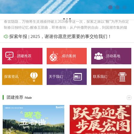
2026·“醒”春五部曲
春雷隐隐，万物将生灵感亟待破土2026春季这一次，探索之旅以“醒”为序为你定
制春日独特记忆-醒春五部曲，即将奏响：从户外撒野的自由，到国潮市集的烟
火；从科创未来的脑洞，到轻愈疗养的松弛……五个乐章，五种春日可能-敬请
探索年报 | 2025，谢谢你愿意把重要的事交给我们！
期待这封即将寄出的春日灵感coming soon
2026年新年寄语 | 共赴新程，山海同辉
当新年的曙光跃出地平线，我们谨代表公司，向每一位在过去一年中，奋力拼
团建推荐
成功案例
活动基地
搏、全心投入的“探索者”，以及在你身后默默支持的家人，致以最诚挚的感谢与
最美好的祝福！
小小消防员体验日｜一场超“燃”的亲子消防之旅圆满落幕！
探索资讯
关于我们
联系我们
11月15日午后，阳光为成都市消防救援支队特勤大队二站披上了一层金色的光
辉。15时整，怀着期待与好奇的亲子家庭如约而至，一场以“火焰蓝，少年行”为
主题的消防安全体验活动，在秋日暖阳中正式拉开帷幕。15:00的签到台前，洋
溢着孩子们的欢声笑语。教官们身着标志性的“火焰蓝”制服，以亲切的指引迎接
团建推荐
/Made
每一位“小小少年”。秩序初体验 聆听“火焰蓝”的序章活动伊始，教官将所有人召
集，用简洁而有力的语言，为本次“少年行”勾勒出清晰的蓝图。孩子们聚精会
神，在教官的讲解中，初步构建起对消防世界的认知框架，眼神里写满了对接下
来旅程的期待。深入后方 聆探访英雄的“装备库”跟随着教官的脚步，队伍首先走
进了消防工作间。这里没有冲天的火光，只有整齐陈列的维修工具和待检设备，
它们是“火焰蓝”英雄们最可靠的幕后战友。教官的讲解，让孩子们明白了每一次