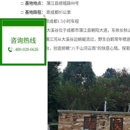
□
基地地点：
蒲江县顺城路
88
号
□
基地路程：
距成都
85
公里
X
□
预计车程：
距成都
1.5
小时车程
□
基地介绍：
大溪谷位于成都市蒲江县朝阳大道，东依长秋
咨询热线
家
Ⅰ类标准的蒲江河从大溪谷边蜿蜒流过，野生白鹤常年栖
置梯级观景平台，创造俯瞰“八千山河云雨”的快意心情。探
400-028-6626