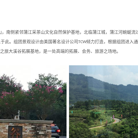
山，南侧紧邻蒲江采茶山文化自然保护基地，北临蒲江城，蒲江河蜿蜒流
息于此。组团景观设计由美国著名设计公司
倾力打造，根据组团进入通
TCW
索之旅大溪谷拓展基地，是一处高端的拓展、会务、旅游之场地。