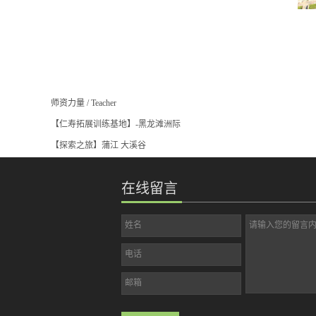
师资力量
/
Teacher
【仁寿拓展训练基地】-黑龙滩洲际
【探索之旅】蒲江 大溪谷
在线留言
姓名
请输入您的留言
电话
邮箱