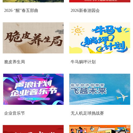
成功的救援，都离不开这些无声伙伴的支持与保障。绳结智慧 感悟“生命线”的千
钧之力“消防安全救援绳结文化展示”环节，绳索在教官手中仿佛被赋予了生命。
2026·“醒”春五部曲
2026新春游园会
他们娴熟地展示着各种功能迥异的绳结，每一个牢固的绳结，都凝聚着智慧与经
验，是危急时刻的“生命线”。战车解密走近红色守护巨人消防车库内，一排
排“红色巨人”静静伫立。教官们如数家珍地讲解着每辆消防车的独特使命——云
梯车可伸至高空，抢险救援车配备各种破拆工具，水罐车承载着灭火的希望。影
像纪实 致敬最美逆行者在观影环节，消防题材的视频将最真实的画面呈现在大
家面前。那一刻，少年们静默无声，眼神中却充满了对英雄最真挚的敬意。体
验“火焰蓝”的责任重量“我也要当消防员！”最令人激动的换装环节到来。在教官
和家长的帮助下，孩子们纷纷换上迷你版消防服。当象征着责任与荣耀的“火焰
脆皮养生局
牛马躺坪计划
蓝”穿在身上，一张张小脸上流露出无比的自豪与庄严，仿佛真正接过了守护安
全的接力棒。实战演练 争当安全“小卫士”水枪体验：在教官的指导下，孩子们紧
握水枪，对准目标。当有力的水柱喷射而出，在空中划出彩虹，他们亲身体验了
与“火魔”搏斗的紧张与成就感。灭火器教学：教官们系统地讲解了灭火器的使用
要领，并现场演示了“提、拔、握、压”的标准步骤。家长与孩子们认真聆听，积
极互动，共同掌握了扑灭初起火灾的关键技能。荣耀时刻见证“逆行者”的无畏身
影活动的压轴环节，是最庄严的证书授予仪式。经过半天的深入学习与实践，每
位小学员都顺利完成了所有课程学习。教官们郑重地为孩子们颁发了“火焰...
企业音乐节
无人机足球挑战赛