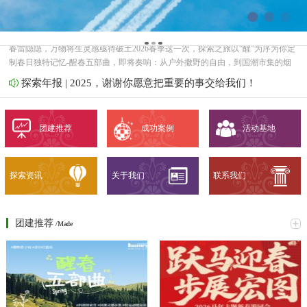
2026·“醒”春五部曲
春雷隐隐，万物将生灵感亟待破土2026春季这一次，探索之旅以“醒”为序为你定
制春日独特记忆-醒春五部曲，即将奏响：从户外撒野的自由，到国潮市集的烟
火；从科创未来的脑洞，到轻愈疗养的松弛……五个乐章，五种春日可能-敬请
探索年报 | 2025，谢谢你愿意把重要的事交给我们！
期待这封即将寄出的春日灵感coming soon
2026年新年寄语 | 共赴新程，山海同辉
当新年的曙光跃出地平线，我们谨代表公司，向每一位在过去一年中，奋力拼
团建推荐
成功案例
活动基地
搏、全心投入的“探索者”，以及在你身后默默支持的家人，致以最诚挚的感谢与
最美好的祝福！
小小消防员体验日｜一场超“燃”的亲子消防之旅圆满落幕！
探索资讯
关于我们
联系我们
11月15日午后，阳光为成都市消防救援支队特勤大队二站披上了一层金色的光
辉。15时整，怀着期待与好奇的亲子家庭如约而至，一场以“火焰蓝，少年行”为
主题的消防安全体验活动，在秋日暖阳中正式拉开帷幕。15:00的签到台前，洋
溢着孩子们的欢声笑语。教官们身着标志性的“火焰蓝”制服，以亲切的指引迎接
团建推荐
/Made
每一位“小小少年”。秩序初体验 聆听“火焰蓝”的序章活动伊始，教官将所有人召
集，用简洁而有力的语言，为本次“少年行”勾勒出清晰的蓝图。孩子们聚精会
神，在教官的讲解中，初步构建起对消防世界的认知框架，眼神里写满了对接下
来旅程的期待。深入后方 聆探访英雄的“装备库”跟随着教官的脚步，队伍首先走
进了消防工作间。这里没有冲天的火光，只有整齐陈列的维修工具和待检设备，
它们是“火焰蓝”英雄们最可靠的幕后战友。教官的讲解，让孩子们明白了每一次