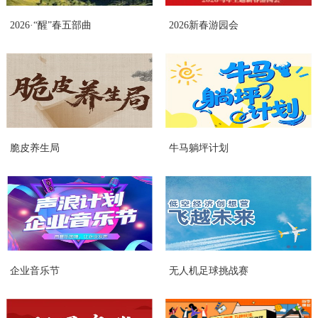
成功的救援，都离不开这些无声伙伴的支持与保障。绳结智慧 感悟“生命线”的千
钧之力“消防安全救援绳结文化展示”环节，绳索在教官手中仿佛被赋予了生命。
2026·“醒”春五部曲
2026新春游园会
他们娴熟地展示着各种功能迥异的绳结，每一个牢固的绳结，都凝聚着智慧与经
验，是危急时刻的“生命线”。战车解密走近红色守护巨人消防车库内，一排
排“红色巨人”静静伫立。教官们如数家珍地讲解着每辆消防车的独特使命——云
梯车可伸至高空，抢险救援车配备各种破拆工具，水罐车承载着灭火的希望。影
像纪实 致敬最美逆行者在观影环节，消防题材的视频将最真实的画面呈现在大
家面前。那一刻，少年们静默无声，眼神中却充满了对英雄最真挚的敬意。体
验“火焰蓝”的责任重量“我也要当消防员！”最令人激动的换装环节到来。在教官
和家长的帮助下，孩子们纷纷换上迷你版消防服。当象征着责任与荣耀的“火焰
脆皮养生局
牛马躺坪计划
蓝”穿在身上，一张张小脸上流露出无比的自豪与庄严，仿佛真正接过了守护安
全的接力棒。实战演练 争当安全“小卫士”水枪体验：在教官的指导下，孩子们紧
握水枪，对准目标。当有力的水柱喷射而出，在空中划出彩虹，他们亲身体验了
与“火魔”搏斗的紧张与成就感。灭火器教学：教官们系统地讲解了灭火器的使用
要领，并现场演示了“提、拔、握、压”的标准步骤。家长与孩子们认真聆听，积
极互动，共同掌握了扑灭初起火灾的关键技能。荣耀时刻见证“逆行者”的无畏身
影活动的压轴环节，是最庄严的证书授予仪式。经过半天的深入学习与实践，每
位小学员都顺利完成了所有课程学习。教官们郑重地为孩子们颁发了“火焰...
企业音乐节
无人机足球挑战赛