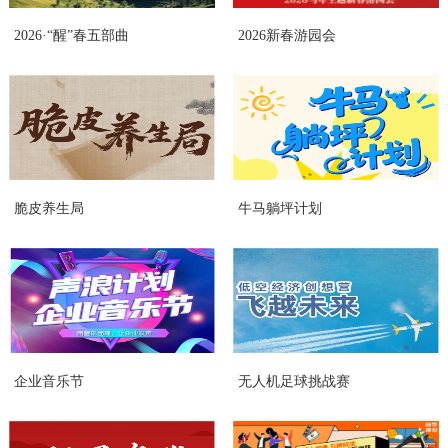
成功的救援，都离不开这些无声伙伴的支持与保障。绳结智慧 感悟“生命线”的千
钧之力“消防安全救援绳结文化展示”环节，绳索在教官手中仿佛被赋予了生命。
2026·“醒”春五部曲
2026新春游园会
他们娴熟地展示着各种功能迥异的绳结，每一个牢固的绳结，都凝聚着智慧与经
验，是危急时刻的“生命线”。战车解密走近红色守护巨人消防车库内，一排
排“红色巨人”静静伫立。教官们如数家珍地讲解着每辆消防车的独特使命——云
梯车可伸至高空，抢险救援车配备各种破拆工具，水罐车承载着灭火的希望。影
像纪实 致敬最美逆行者在观影环节，消防题材的视频将最真实的画面呈现在大
家面前。那一刻，少年们静默无声，眼神中却充满了对英雄最真挚的敬意。体
验“火焰蓝”的责任重量“我也要当消防员！”最令人激动的换装环节到来。在教官
和家长的帮助下，孩子们纷纷换上迷你版消防服。当象征着责任与荣耀的“火焰
脆皮养生局
牛马躺坪计划
蓝”穿在身上，一张张小脸上流露出无比的自豪与庄严，仿佛真正接过了守护安
全的接力棒。实战演练 争当安全“小卫士”水枪体验：在教官的指导下，孩子们紧
握水枪，对准目标。当有力的水柱喷射而出，在空中划出彩虹，他们亲身体验了
与“火魔”搏斗的紧张与成就感。灭火器教学：教官们系统地讲解了灭火器的使用
要领，并现场演示了“提、拔、握、压”的标准步骤。家长与孩子们认真聆听，积
极互动，共同掌握了扑灭初起火灾的关键技能。荣耀时刻见证“逆行者”的无畏身
影活动的压轴环节，是最庄严的证书授予仪式。经过半天的深入学习与实践，每
位小学员都顺利完成了所有课程学习。教官们郑重地为孩子们颁发了“火焰...
企业音乐节
无人机足球挑战赛