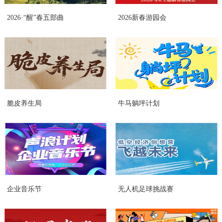
成功的救援，都离不开这些无声伙伴的支持与保障。绳结智慧 感悟“生命线”的千
钧之力“消防安全救援绳结文化展示”环节，绳索在教官手中仿佛被赋予了生命。
2026·“醒”春五部曲
2026新春游园会
他们娴熟地展示着各种功能迥异的绳结，每一个牢固的绳结，都凝聚着智慧与经
验，是危急时刻的“生命线”。战车解密走近红色守护巨人消防车库内，一排
排“红色巨人”静静伫立。教官们如数家珍地讲解着每辆消防车的独特使命——云
梯车可伸至高空，抢险救援车配备各种破拆工具，水罐车承载着灭火的希望。影
像纪实 致敬最美逆行者在观影环节，消防题材的视频将最真实的画面呈现在大
家面前。那一刻，少年们静默无声，眼神中却充满了对英雄最真挚的敬意。体
验“火焰蓝”的责任重量“我也要当消防员！”最令人激动的换装环节到来。在教官
和家长的帮助下，孩子们纷纷换上迷你版消防服。当象征着责任与荣耀的“火焰
脆皮养生局
牛马躺坪计划
蓝”穿在身上，一张张小脸上流露出无比的自豪与庄严，仿佛真正接过了守护安
全的接力棒。实战演练 争当安全“小卫士”水枪体验：在教官的指导下，孩子们紧
握水枪，对准目标。当有力的水柱喷射而出，在空中划出彩虹，他们亲身体验了
与“火魔”搏斗的紧张与成就感。灭火器教学：教官们系统地讲解了灭火器的使用
要领，并现场演示了“提、拔、握、压”的标准步骤。家长与孩子们认真聆听，积
极互动，共同掌握了扑灭初起火灾的关键技能。荣耀时刻见证“逆行者”的无畏身
影活动的压轴环节，是最庄严的证书授予仪式。经过半天的深入学习与实践，每
位小学员都顺利完成了所有课程学习。教官们郑重地为孩子们颁发了“火焰...
企业音乐节
无人机足球挑战赛