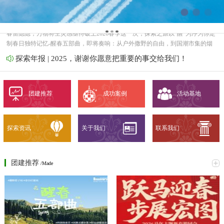
2026·“醒”春五部曲
春雷隐隐，万物将生灵感亟待破土2026春季这一次，探索之旅以“醒”为序为你定
制春日独特记忆-醒春五部曲，即将奏响：从户外撒野的自由，到国潮市集的烟
火；从科创未来的脑洞，到轻愈疗养的松弛……五个乐章，五种春日可能-敬请
探索年报 | 2025，谢谢你愿意把重要的事交给我们！
期待这封即将寄出的春日灵感coming soon
2026年新年寄语 | 共赴新程，山海同辉
当新年的曙光跃出地平线，我们谨代表公司，向每一位在过去一年中，奋力拼
团建推荐
成功案例
活动基地
搏、全心投入的“探索者”，以及在你身后默默支持的家人，致以最诚挚的感谢与
最美好的祝福！
小小消防员体验日｜一场超“燃”的亲子消防之旅圆满落幕！
探索资讯
关于我们
联系我们
11月15日午后，阳光为成都市消防救援支队特勤大队二站披上了一层金色的光
辉。15时整，怀着期待与好奇的亲子家庭如约而至，一场以“火焰蓝，少年行”为
主题的消防安全体验活动，在秋日暖阳中正式拉开帷幕。15:00的签到台前，洋
溢着孩子们的欢声笑语。教官们身着标志性的“火焰蓝”制服，以亲切的指引迎接
团建推荐
/Made
每一位“小小少年”。秩序初体验 聆听“火焰蓝”的序章活动伊始，教官将所有人召
集，用简洁而有力的语言，为本次“少年行”勾勒出清晰的蓝图。孩子们聚精会
神，在教官的讲解中，初步构建起对消防世界的认知框架，眼神里写满了对接下
来旅程的期待。深入后方 聆探访英雄的“装备库”跟随着教官的脚步，队伍首先走
进了消防工作间。这里没有冲天的火光，只有整齐陈列的维修工具和待检设备，
它们是“火焰蓝”英雄们最可靠的幕后战友。教官的讲解，让孩子们明白了每一次