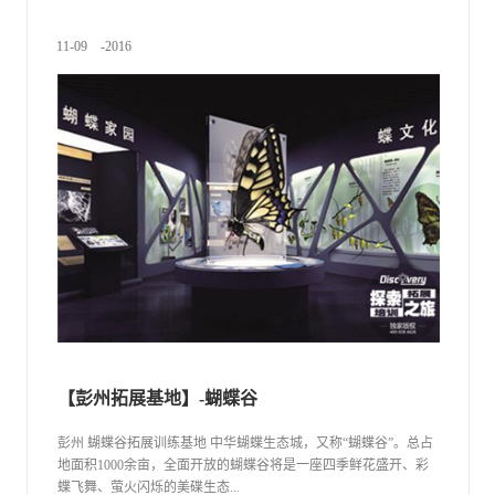
。突兀一峰独峙，雄踞于成都平原西南边缘，时有烟去在半山飘
浮，尉为壮观。山形酷似峨眉，雄秀奇险幽，颇有峨眉山的架
11
-
09
-
2016
式。 从山脚举目望去，可见掩映于林荫深处的伏鹤寺、万年
寺；伫足金顶，东望丹眉浅丘群山如万马奔腾；南望青衣江滚滚
东流；西望大雪山白雪皑皑；北望川西平原一马平川。 历史
悠久的老峨山每年六月六（农历）传统朝山会盛况空前。80年代
初，文化部门组织文艺工作者挖掘整理加工，编排出唢呐、龙
灯、狮灯、花灯、莲箫、高桩平台等优秀节目，把游山文体活动
与经济贸易活动有机结合，促进了地方经济、文化、体育、旅游
等各项事业的发展。连续举办了六届的老峨山游山文化经贸交易
会，每届都有数十万省内外客商、旅游观光者参加交易会，经贸
成交额近千万元。
【彭州拓展基地】-蝴蝶谷
彭州 蝴蝶谷拓展训练基地 中华蝴蝶生态城，又称“蝴蝶谷”。总占
地面积1000余亩，全面开放的蝴蝶谷将是一座四季鲜花盛开、彩
蝶飞舞、萤火闪烁的美碟生态...