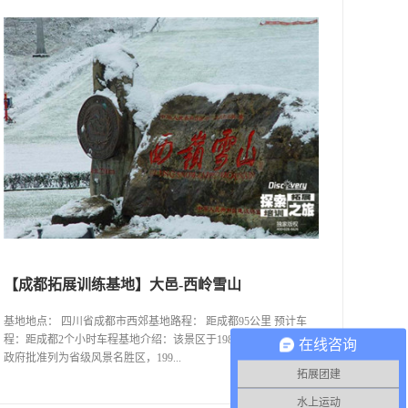
【成都拓展训练基地】大邑-西岭雪山
基地地点： 四川省成都市西郊基地路程： 距成都95公里 预计车
程：距成都2个小时车程基地介绍：该景区于1989年8月被四川省
在线咨询
政府批准列为省级风景名胜区，199...
拓展团建
水上运动