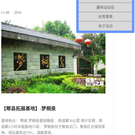
4年1月经国务院批准为中国重点风景名胜区，更于 1999年开发了
趣味运动会
占地为7平方公里，海拔在2200——2400米的中国规模最大、设施
11
-
09
-
2016
最好的大型高山滑雪场、大型雪上游乐场和大型滑草场、高山草
体育赛事
原运动游乐场。 四季可游：春看百花，夏观群瀑，秋赏红
叶，冬弄冰雪。尤以高山垂直分布的四季风光最具吸引力。景区
亲子活动
水源丰富，千水漂流。九瀑一线天、五彩瀑、豹啸泉为最佳水
景。 原始森林覆盖率达90%，植物种类多达3000余种，其中
有珍稀树种银杏、香果树、珙桐等，原始桂花树达1000余亩，十
分罕见。其间常有大熊猫、牛羚、金丝猴、弥猴、云豹、山鸡等
珍稀动物出没。
【郫县拓展基地】-梦桐泉
基地地点： 郫县.梦桐泉基地路程： 距成都30公里 预计车程：距
成都1小时车程基地介绍： 梦桐泉位于郫县北门、郫县红光镇宋家
林，绿化面积达70%，湖面景观...