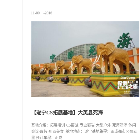
高，水有多高”，水是天台山之灵，金龙河自天台山顶蜿蜒而下，
形成长滩、叠溪、瀑布、海子……诸多景物借水幻化，向世人展
11
-
09
-
2016
示出一幅“九十里长河八百川，九千颗怪石两千峰”的中国山水画长
卷。 天台山具有深厚的历史文化底蕴。早在远古时代，天台山
即为古“邛”族生息繁衍之地；巴蜀开明时期，古蜀国国王鳖灵在此
“登高祭天”；汉代，道家在此相山凿洞，筑坛祭神；宋代，儒、
佛、道“三教合流”，道观、佛寺、官房多达108处，形成庞大的宗
教山城。至今，天台山还留存有“和尚衙门”、“和尚街”、“雷音
寺”、“第一禅林”等众多罕见的历史文化遗迹。
【遂宁CS拓展基地】大英县死海
基地介绍：拓展培训·CS野战·专业攀岩·大型户外·死海漂浮·休闲·
会议·度假·川西美食 基地地点：遂宁基地路程：距成都市区49公
里 预计车程：距成...