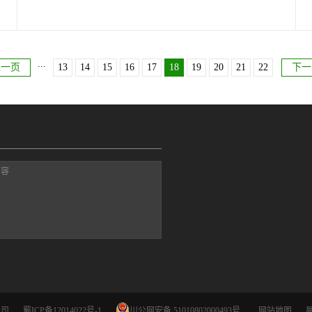
之城，一座集蝴蝶、农耕、民俗、休闲娱乐、科普的文化交流之
城。基地地点：彭州基地路程：距成都68公里预计车程：距成都1
...
个半小时车程□ 基地介绍：现已开放600余亩，建有反应龙门山脉
上一页
13
14
15
16
17
18
19
20
21
22
下一
地质变迁、珍稀动植物种类、蝴蝶羽化蝶变过程的科普博物馆，
蝴蝶 标本展示馆，展示了数量众多的世界珍稀名碟以及形似树叶
的枯叶蝶和蝴蝶制作的工艺品，蝴蝶蜜源食源植物种植示范区，
蝶恋花广场、小精灵城堡和广场、可供活本蝴蝶放生的碟语园
区，蝴蝶繁殖大棚等；园区有山、有水、有小桥、草坡、原始森
林，还开辟了专门用于露营、烧烤的营地，现已被市科学技术
局、是宣传部、市科协命名为成都市科普基地。
内容
公司
蜀ICP备12014022号-1
川公网安备 51010802000493号
网站地图