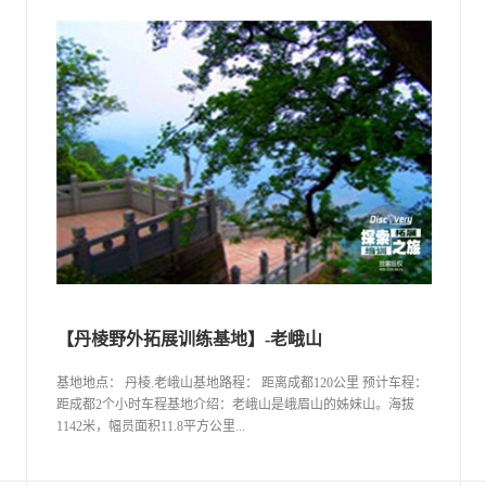
【丹棱野外拓展训练基地】-老峨山
基地地点： 丹棱.老峨山基地路程： 距离成都120公里 预计车程：
距成都2个小时车程基地介绍：老峨山是峨眉山的姊妹山。海拔
1142米，幅员面积11.8平方公里...