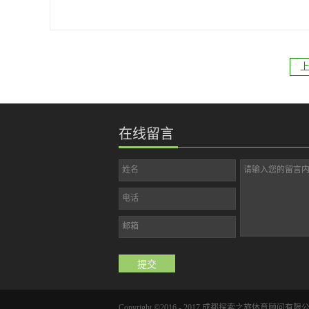
都1小时车程基地介绍：依山傍水而建。位于四川大英县，距成都
114公里。中国死海地处神秘的北纬30度，是一个只生产快乐而不
长水草的地方，拥有较高的储盐量，死海水中的含盐量超过22%，
还富含钠、钾、钙、溴等40多种矿物质和微量元素，类似“中东死
海”，人可以在水中轻松漂浮不沉。经国家有关权威机构验证，死
海海水对风湿关节炎、皮肤病、心脑血管、呼吸道疾病、肥胖症
等有显著疗效，还可以充分舒缓疲劳、缓解精神压力。据联合国
在线留言
科教文组织有关研究资料显示，人在死海漂浮1小时可达到8小时
睡眠的功效。中国死海以“死海漂浮”为主，结合现代水上运动、休
闲、疗养、保健等要素，建设形成一个集新颖性、时尚性、趣味
姓名
请输入您的留言
性为一体的旅游度假胜地。
电话
邮箱
Copyright ©2016 - 2017 成都探索之旅体育顾问有限