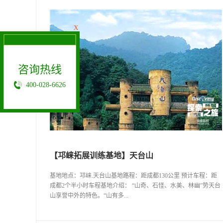
X
咨询热线
400-028-6626
【邛崃拓展训练基地】天台山
基地地点：邛崃.天台山基地路程：距成都130公里 预计车程：距
成都2个半小时车程基地介绍： “山奇、石怪、水美、林幽”势天台
山享誉中外的特色。“山有多...