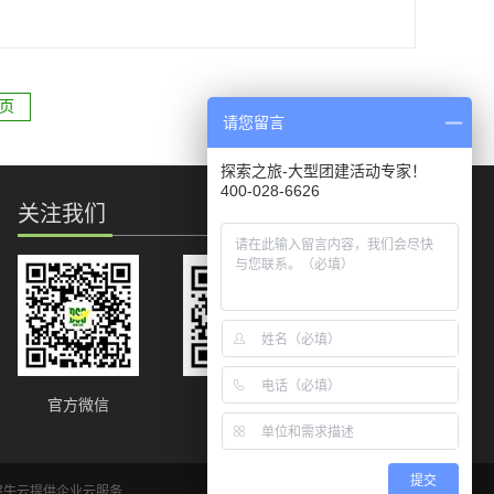
占10%，欧式别墅群掩映在葱葱灌木丛中，小桥流水，恍若世外桃
源。占地220余亩，园里绿化面积达70%，湖面景观占10%，俱乐
部配套设施齐全，是集餐饮`住宿`会议`运动`健身`园艺欣赏`品茗`
页
请您留言
娱乐于一体的生态休闲俱乐部。 探索之旅梦桐泉基地，是成都
近郊一处不可多得的拓展基地，开阔的场地，优美的环境，便利
的交通，造就了它得天独厚的优势。
探索之旅-大型团建活动专家！
400-028-6626
关注我们
官方微信
官方微博
提交
犀牛云提供企业云服务