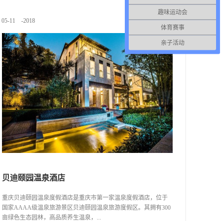
路，线路极具特色，线路整个标识了跑步距离与颜色，整个跑步
趣味运动会
线路风景也比较优美。 目前该基地无法提供用餐。
05
-
11
-
2018
体育赛事
亲子活动
贝迪颐园温泉酒店
重庆贝迪颐园温泉度假酒店是重庆市第一家温泉度假酒店，位于
国家AAAA级温泉旅游景区贝迪颐园温泉旅游度假区。其拥有300
亩绿色生态园林，高品质养生温泉，...