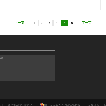
味运动会、棒球团建等多种项目。
上一页
1
2
3
4
5
6
下一页
内容
公司
蜀ICP备12014022号-1
川公网安备 51010802000493号
网站地图