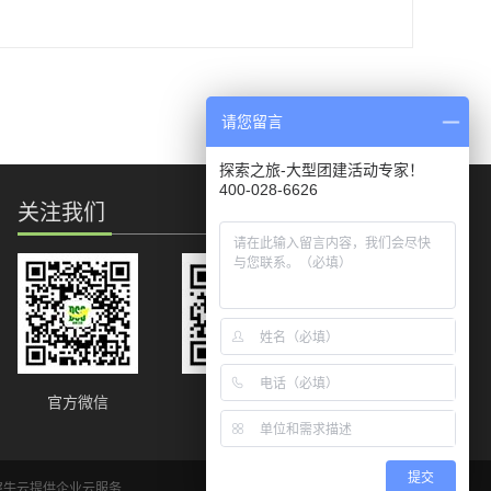
现已成为重庆市民最喜爱的温泉度假酒店、重庆十大最美饭店之
一。 贝迪颐园不仅是一处休闲养生圣地，也是轻松商务会议的
最佳场所。在接待高端集团董事会会议、中高端经营研讨会、政
请您留言
务会议等有丰富的专业经验，致力于为您打造一个休闲、轻松商
务会议之旅。 酒店开业时间2008年9月，楼高3层，客房总数127
间（套）。
探索之旅-大型团建活动专家！
400-028-6626
关注我们
官方微信
官方微博
提交
犀牛云提供企业云服务