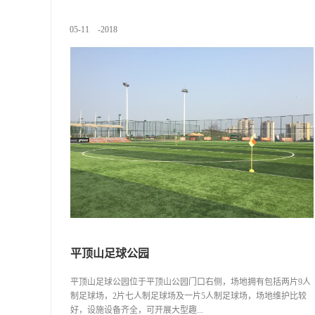
的自然条件而建，景色是唯美的，跑道的设计更是有趣的。三条
跑道由三种不同的色彩代表，时合时分，它们分别贯穿了公园里
05
-
11
-
2018
不同的美丽风景。在跑道上，每隔一段距离都有不同的可爱图案
或者提示语来丰富和带动跑步者的情绪。在路经公园不同的特色
景区，还有景点名的提示。公园内环境自然生态，原生动植物种
类多样，动物形象的可爱图案也会不时出现在跑道上，告知跑步
者周边动物类型是什么，并爱护它们。这条跑道就像生活的指
引，积极而美好。穿过树林、越过湖泊、踏上花田、迎着沿途的
风景，追逐梦想。春花、秋月、夏日、冬雪，风景在不断的变化
着，就像跑步一样，让人变得更好。
平顶山足球公园
平顶山足球公园位于平顶山公园门口右侧，场地拥有包括两片9人
制足球场，2片七人制足球场及一片5人制足球场，场地维护比较
好，设施设备齐全，可开展大型趣...