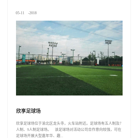
总建设面积超过300万平方米，总投资逾300亿元。项目区域内拥
有水域面积达约6000亩的龙水湖国家级水利风景区和面积10万亩
05
-
11
-
2018
的玉龙山国家级森林公园两大自然景观资源，与重庆唯一的世界
文化遗产——大足石刻交相辉映。
欣享足球场
欣享足球场位于渝北区龙头寺，火车站附近。足球场有五人制及7
人制、9人制足球场。 该足球场对活动公司合作意向较强，可在
足球场开展大型嘉年华、趣...