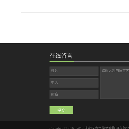
味运动会、嘉年华等项目。另外场地有一个射箭俱乐部，可开展
射箭体验。
在线留言
姓名
请输入您的留言
电话
邮箱
Copyright ©2016 - 2017 成都探索之旅体育顾问有限