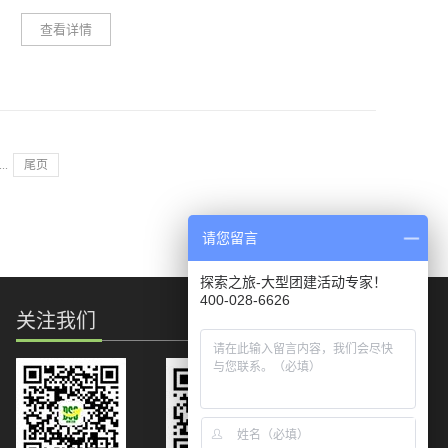
我们用自己的双手用心搭建一个我们的家体验一次搭建房屋
么喜欢美食？曾：释放压力 然后简简单单的快乐，还可以
查看详情
的乐趣也体会到用心完成的作品时齐心协力、吃苦耐劳的品
约别人一起快乐易：美食可以让人心情愉悦，在享受美食的
，通过创意独特的专业户外项目体验，帮助企业和组织激发
质农耕体验玉米、大米、小麦是怎么长出来的有哪些人知道
同时可以释放压力，缓解紧张的情绪，让人乐在其中，而且
成员的潜力，增强团队活力、创造力和凝聚力，以达到提升
呢玉米要先育苗、摘种、施肥最后才会有收获知道大米的产
自己很爱吃，嘿嘿。Q:闲暇时光美食？曾：奶茶upup，还喜
团队生产力的目的。户外拓展训练具有综合活动性、挑战极
生需要多少道工序吗除了收割、还有什么应该很多人都不知
欢炸鸡，一切热量高的食物都能让人满满幸福感。易：喜欢
限、集体中张显个性、高峰体验、自我教育、能力全面发展
道了吧带上草帽、挽起裤脚去感受一下农活的辛...
新的尝试，比如蒸蛋糕，做奶茶，蒸海鲜，炸鸡排，卤菜等
等特点，是一种现代人和现代组织全新的体验式学习方法和
...
尾页
等，只要没做过的都喜欢去尝试，开发新技能。Q:在意美食
训练方式，重庆拓展培训采用这种培训方式，不但能够提高
颜值还是味道？曾：颜值与味道并存，才是中华小当家的处
企业员工和管理者的综合素质，而且还能有效地营造企业文
世之道。易：颜值和味道缺一不可，追求色香味俱全，当美
化，提高企业核心竞争力。体验式教学是指根据学生的认知
请您留言
食失去了颜值和味道，就是没了灵魂。Q:美食给你带来了什
特点和规律，通过创造实际的或重复经历的情境和机会，呈
么？曾...
现或再现、还原教学内容，使学生在亲历的过程中理解并建
探索之旅-大型团建活动专家！
构知识、发展能力、产生情感、生成意义的教学观和教学形
400-028-6626
关注我们
式。体验式教学有这样几个特点： 1、培训师是为一个
过程专家，而不是内容专家。在体验式教学中，教师不再费
尽口舌地进行理论讲解，更多的是指导学员进行学习，通过
“提问”、布置任务来引发学员进行思考。在拓展训练中，培
训师在布置任务后不会给予更多的提示，是以组织者、观察
者的身份出现的。 2、拥有反思的机会。在体验式教学