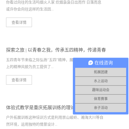
你看过向往的生活吗烟火人家 炊烟袅袅日出而作 日落而息
或许你会向往这样的生活因...
查看详情
为在这样的地方连岁月都温柔了生活也放慢了脚步没有城市
的喧嚣没有高楼林立似乎一切烦恼都没有了两点一线的生活
过够了和我一起感受最质朴的生活远离城市的喧嚣避开拥挤
探索之旅 | 以青春之我，传承五四精神，传递青春
的人群去感受向往的生活呼吸自然的空气，寻找内心的声音
作为一个社畜抛下一切去过向往的生活这对我们来说是不可
榜young！
五四青年节来临之际弘扬”五四”精神，展现企业青年健康向
在线咨询
能的但是，或许我们可以寻找一个契机去体验一次最原始、
上的精神风貌为员工提供了...
最向往的生活动中有趣的玩法探索之旅向往的生活主题活动
拓展团建
自给自足 日出而落 日落而息活动亮点放松减压日出而作，
查看详情
水上运动
日落而息，感受悠然见南山的惬意全新体验让久居钢筋水泥
一个展现个人独特风采的平台使全体员工能够感受到企业文
趣味运动会
的身心在与大自然的接触中回归宁静与旷远活动收益返璞归
化的丰富多彩更好的宣扬五四精神探索特推出“探索新青年
真回归自然，让学员身临其境体现真我在农趣的生产生活
体育赛事
Pick计划”寻找超A的你美 食 手 工 运 动 才 艺 创 意 爱
中，培养团队的协作和统筹能力颇有难度的情景设计，培养
体验式教学是重庆拓展训练的理论依据
亲子活动
宠 追 星经过一个月时间的筹备终于你们的超哥超姐诞生了
团队吃苦耐劳，勇敢顽强的品质活动中有趣的玩法你要感受
我们为最厉害的超哥超姐制作了封面海报但是，采访我们都
户外拓展训练这种培训方式是利用崇山峻岭、瀚海大川等自
下吗木屋搭建、农活体验、厨艺比拼木屋搭建从前，一根木
做了哦戳下面带你走进超哥超姐的B面人生美食达人闲暇时
然环境，运用独特的情景设计...
头 承载一份美好搭建起一个幸福的家园在远离城市的地方
光，美食不可辜负会做美食的姐姐都很厉害访谈时间Q:为什