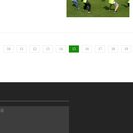
^我们同手同脚双手双脚的赞成独自闯荡天
io简直不要太好还可以勾搭一下小姐
来说，那是世界上最温柔的地震
领个哥哥姐姐回家过一个迟到的520
您陪我长大 我陪您变老LOVE母亲节的由
，嘻嘻）另外！！！获胜团队还有神
古希腊人在这一天向希腊神话中的众
备什么？ nothing~ 准备好美腻/
7世纪中叶，母亲节流传到英国，英国
男Bro，女Bro我带着好耍的活动和诱
期天作为母亲节。在这一天里，出门
.
10
11
12
13
14
15
16
17
18
19
 ~报 名 须 知集合时间：09:30准时签
中，给他们的母亲带上一些小礼
活动时间：2020年05月23日 上午
星期天是母亲节2020年的母亲节
动地点：东郊记忆 火车头广场活动对象：
知道母亲节对妈妈的意义在这一天，给
参与形式：可组队参加个人报名，现场
说一句“妈妈，你辛苦了”“妈妈，我
往活 动 规 则随机分组（以团队报名
的最好的祝福而小朋友或许还不知道
借此机会探索推出母亲节亲子活动让
解母亲的伟大也通过小朋友自己的努
义的礼物5月10日线上家庭组队，给
挑战为妈妈赢得神秘礼物有人说，偷
内容
，而是你你忙着长大她忙着确保自己
每一个天真无邪的小孩子在妈妈的羽
时候的你给妈咪带来了多少麻烦带来