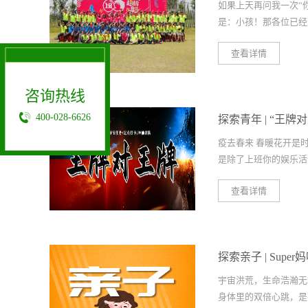
超龄儿童节吧~
如果上天再问我一次“
是：小孩！那各位已经成
X
查看详情
的“超龄儿童”你们怀
机、没有电脑可却是我
咨询热线
过的蝉 打过的鸟 抓
400-028-6626
探索青年 | “王
们想要赠你一段时光忘
生人来一场超龄儿童节
疫去春来 春暖花开是
下面图片看我们去年的
是除了上班你的娱乐活动
而至陪各位“超龄儿童
好~在“六一”儿童节
查看详情
儿童节”~回到过去，
正式开始是不是也很久
到过去，遇见那些年你
有仔细看过这个城市那
过去，化身大宝贝，光
美丽趁春暖花开相约东
节。 不管你是单身汪
探索亲子 | Sup
城市的美丽05月23日东
组建了一个幸福的家庭
12:00不 见 不 散
抱！
宇宙洪荒，生命浩瀚无
准备好一起嗨翻儿童
事、情侣还是想要认识
身体里的双倍心跳，是孩
宝了 -——致童心未
单纯体验一把好玩的游