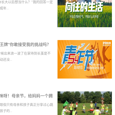
你长大以后想当什么？”我的回答一定
年...
念小孩的时候吗那个时候的童年没有手
们最快乐的年代小时候玩过的游戏捉
过的鱼是我们最美好的回忆今年六一我
牌对王牌”你敢接受我的挑战吗？
却烦恼 和男/女朋友、好友甚至是陌
还记得去年我们的超龄儿童节吗戳戳
时候出来浪一波了在家待到长茧是不
超龄儿童是怎么过节的今年我们如约
还没...
”欢度六一邀请函大朋友们： 大家
来临之际，我们为你们准备了一场“超龄
重拾儿时的记忆，重温儿时的游戏~回
没好好看过这个城市也许你以前也没
未曾参与的，他/她的时光~ 回到
么，跟着我们趁疫去春来感受城市的
明正大的过一场属于你们的超龄儿童
郊记忆和朋友结伴闯荡天下感受这个
，还是有男/女朋友，亦或者是已经
er妈咪呀！母亲节，给妈妈一个拥
郊记忆（带你闯荡天下）09:30-
，“超龄儿童节”都是你超酷的选择。
我们欢迎组队参加 无论你们是朋友、同
垠但只有母亲和孩子真正分享过心跳
节了吗？超龄儿童节-谁还不是个宝
新朋友的小哥哥小姐姐……不论你想
子的...
泯的你小时候的游戏你还记得多少弹弹
戏活动或是想要让你们的革命友谊升