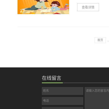
珠 跳绳 丢手绢&...
华一下Whatever
查看详情
下毕竟唯我独尊的感j
第一句“麻麻”对妈妈
姐、小哥哥们说不定能
MOTHER’S DAY
节日（想想就觉得开心
来母亲节起源于希腊，
秘大礼包哦恩？你们需要准
神之母赫拉致敬。在1
帅气的你Or 带着你的
人把封斋期的第四个星
首页
..
人的奖品Let's Do It
在外的年轻人将回到家
到 集合地点：东郊记忆 
物。 每年五月的第二个
09:30-12:00活
是：5月10日成年人
80/90后，青年朋友
妈妈打个电话发个短信
分组交通形式：自行前
爱你”这或许是对妈妈
的除外）...
母亲节对于妈妈的意义
在线留言
小朋友们了解母亲节了
力为妈妈送上一份有意
妈妈一个放松时间通过
姓名
请输入您的留言
走妈妈青春的不是岁月
电话
给了你最好的成长空间
翼下，健康的长大而小