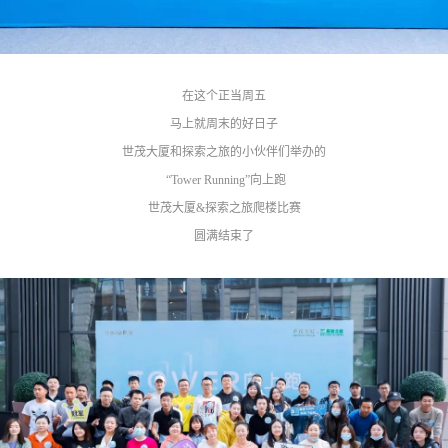
在这个正当周五
马上就周末的好日子
世茂大厦
和探索之旅的小伙伴们举办的
“Tower Running”向上跑
世茂大厦&探索之旅爬楼比赛
圆满结束了