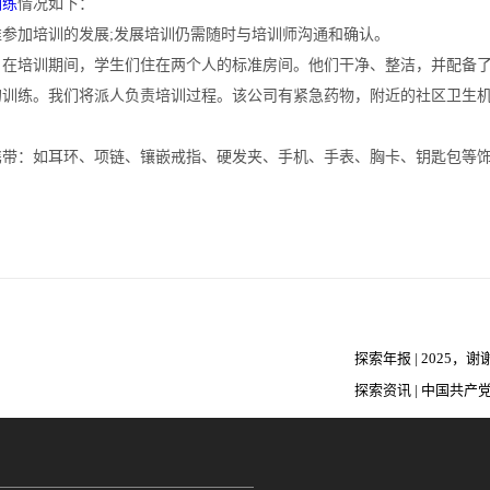
训练
情况如下：
加培训的发展;发展培训仍需随时与培训师沟通和确认。
培训期间，学生们住在两个人的标准房间。他们干净、整洁，并配备了
练。我们将派人负责培训过程。该公司有紧急药物，附近的社区卫生机
：如耳环、项链、镶嵌戒指、硬发夹、手机、手表、胸卡、钥匙包等饰
探索年报 | 2025，
探索资讯 | 中国共产
把重要的事交给我们
100周年庆祝活动标