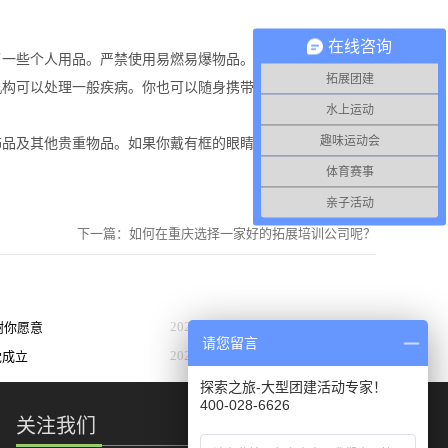
在线咨询
一些个人用品。严禁使用易燃易爆物品。
拓展团建
构可以处理一般疾病。你也可以随身携带一些备用药品，以
水上运动
趣味运动会
品及其他贵重物品。如果你戴有框的眼睛，请带上你自己的
体育赛事
亲子活动
下一篇：
如何在重庆选择一家好的拓展培训公司呢？
2026
-
01
-
28
谢谢你愿意
请您留言
2021
-
03
-
29
党成立
！
探索之旅-大型团建活动专家！
400-028-6626
识使用说
关注我们