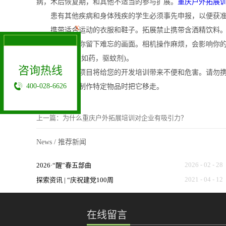
病，术后恢复期，和其他不适当的参与扩展。
重庆户外拓展
患有其他疾病和身体残疾的学生必须事先申报，以便获准参
X
携带适合运动的衣服和鞋子。拓展禁止携带含酒精饮料。在
相机会给你留下难忘的画面。相机操作麻烦，会影响你的训
备不时之需。(如药，驱蚊剂)。
咨询热线
重庆拓展项目将给您的开发培训带来不便和危害。请勿携带
400-028-6626
眼镜绳，并在制作特定物品时把它移走。
上一篇：
为什么重庆户外拓展培训对企业有吸引力？
News
/
推荐新闻
2026
-
02
-
28
2026·“醒”春五部曲
2021
-
04
-
12
探索资讯 | “庆祝建党100周
年”相关logo及文字使用注意
在线留言