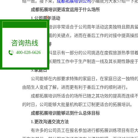
结一致。接下来，
成都拓展培训公司
小编就为大家介绍一下
成都拓展培训更适宜运用于什么场所
X
1.公司周年活动
成都拓展培训非常适合于公司周年活动这类独特且颇具留念
量相互工作方面的关键点，进而在善后工作的对接中提高操
咨询热线
2.度假旅游
400-028-6626
据统计资料显示有一部分的公司挑选在度假旅游热季领着职
展训练，针对长期性工作中于生产制造一线及其长期性静座
3.家庭日
公司能够在内部要求特殊的家庭日，在家庭日这一独特的时
由陌生人变成了解，进而更有利于善后工作的顺利进行。
成都拓展培训所适合的场所已随之其功效的提高而连续不断
的时日，公司能够大批量机构职工订制更适合的拓展培训。
成都拓展培训能够达到什么总体目标
1.更改沟通交流方法
有许多的公司员工在报名参加进行都拓展训练项目有巨大的