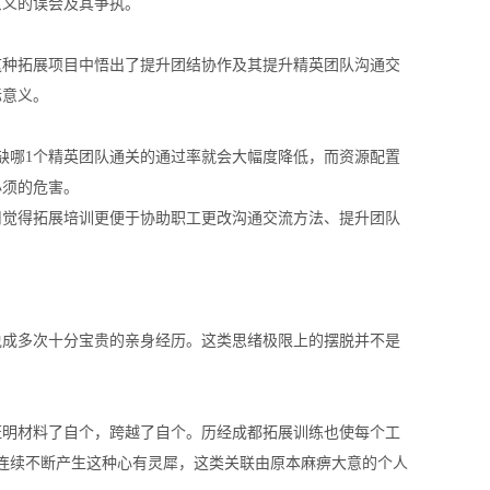
意义的误会及其争执。
种拓展项目中悟出了提升团结协作及其提升精英团队沟通交
际意义。
哪1个精英团队通关的通过率就会大幅度降低，而资源配置
必须的危害。
觉得拓展培训更便于协助职工更改沟通交流方法、提升团队
成多次十分宝贵的亲身经历。这类思绪极限上的摆脱并不是
明材料了自个，跨越了自个。历经成都拓展训练也使每个工
连续不断产生这种心有灵犀，这类关联由原本麻痹大意的个人