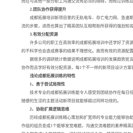
而在与其他一部分职工沟通交流有必须的阻碍，而经过训练
2.团队协作获得提升
成都拓展培训新项目里的无轨电车、存亡电力网、急速期限
流的步聚，进而也算出了精英团队互相帮助所获得的强劲知
3.有效分配资源
许多公司的职工在高效率的成都拓展培训中还学好了资源有
的不科学也会造成赛事的结果不理想化。故而有效的资源配
据很多的调研统计数据说明成都拓展培训的发展趋势犹言是
协作而且学好有效分配资源，每1个不一样的新项目设计方案
浅论成都拓展训练的特性
1、勇于尝试局限性
技术专业的成都拓展训练能令人感受到团结协作在每日任务
随便的生涩的主题活动新项目就能够超过同样功效的。
2、协助扩展逻辑思维
历经成都拓展训练精心策划和扩宽师的专业能力能够协助本
作组的组员变成1个能够发觉难题，沟通交流难题的素养精英