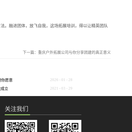
法。融进团体，放飞自我，这场拓展培训，得以让精英团队
下一篇：
重庆户外拓展公司与你分享团建的真正意义
2026
-
01
-
28
谢谢你愿意
2021
-
03
-
29
党成立
！
识使用说
关注我们