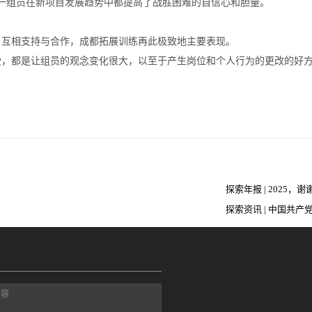
一组员在新项目发展趋势中都提高了战胜困难的自信心和胆量。
互相支持与合作，成都拓展训练再此极致地主要表现。
都是让组员的观念变化很大，以至于产生岗位和个人行为的更改的好方
探索年报 | 2025，
探索资讯 | 中国共产
把重要的事交给我们
100周年庆祝活动标
明
内容