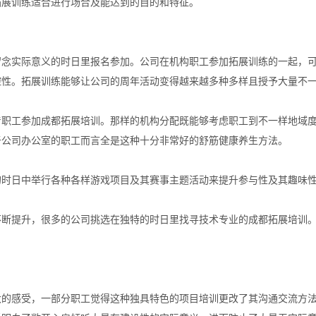
拓展训练适合进行场合及能达到的目的和特征。
实际意义的时日里报名参加。公司在机构职工参加拓展训练的一起，可
控性。拓展训练能够让公司的周年活动变得越来越多种多样且授予大量不
工参加成都拓展培训。那样的机构分配既能够考虑职工到不一样地域度
于公司办公室的职工而言全是这种十分非常好的舒筋健康养生方法。
日中举行各种各样游戏项目及其赛事主题活动来提升参与性及其趣味性
提升，很多的公司挑选在独特的时日里找寻技术专业的成都拓展培训。
感受，一部分职工觉得这种独具特色的项目培训更改了其沟通交流方法