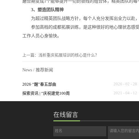
磨合期变成1个能够提升一切封锁线的组合体，精英团队的每
3、塑造团队精神
为超过精英团队战略方针，每个人充分发挥出全力以赴，
参加高档的成都拓展训练，是这种很好的地心理状态感受，
工作人员心身愉快。
上一篇：
浅析重庆拓展培训的核心是什么？
News
/
推荐新闻
2026
-
02
-
28
2026·“醒”春五部曲
2021
-
04
-
12
探索资讯 | “庆祝建党100周
年”相关logo及文字使用注意
在线留言
事项！
姓名
请输入您的留言