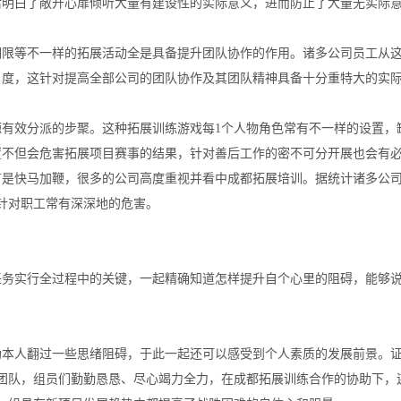
后明白了敞开心扉倾听大量有建设性的实际意义，进而防止了大量无实际
等不一样的拓展活动全是具备提升团队协作的作用。诸多公司员工从这
名度，这针对提高全部公司的团队协作及其团队精神具备十分重特大的实
效分派的步聚。这种拓展训练游戏每1个人物角色常有不一样的设置，缺
置不但会危害拓展项目赛事的结果，针对善后工作的密不可分开展也会有
快马加鞭，很多的公司高度重视并看中成都拓展培训。据统计诸多公司
针对职工常有深深地的危害。
实行全过程中的关键，一起精确知道怎样提升自个心里的阻碍，能够说
人翻过一些思绪阻碍，于此一起还可以感受到个人素质的发展前景。证
团队，组员们勤勤恳恳、尽心竭力全力，在成都拓展训练合作的协助下，