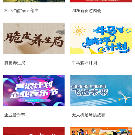
成功的救援，都离不开这些无声伙伴的支持与保障。绳结智慧 感悟“生命线”的千
钧之力“消防安全救援绳结文化展示”环节，绳索在教官手中仿佛被赋予了生命。
2026·“醒”春五部曲
2026新春游园会
他们娴熟地展示着各种功能迥异的绳结，每一个牢固的绳结，都凝聚着智慧与经
验，是危急时刻的“生命线”。战车解密走近红色守护巨人消防车库内，一排
排“红色巨人”静静伫立。教官们如数家珍地讲解着每辆消防车的独特使命——云
梯车可伸至高空，抢险救援车配备各种破拆工具，水罐车承载着灭火的希望。影
像纪实 致敬最美逆行者在观影环节，消防题材的视频将最真实的画面呈现在大
家面前。那一刻，少年们静默无声，眼神中却充满了对英雄最真挚的敬意。体
验“火焰蓝”的责任重量“我也要当消防员！”最令人激动的换装环节到来。在教官
和家长的帮助下，孩子们纷纷换上迷你版消防服。当象征着责任与荣耀的“火焰
脆皮养生局
牛马躺坪计划
蓝”穿在身上，一张张小脸上流露出无比的自豪与庄严，仿佛真正接过了守护安
全的接力棒。实战演练 争当安全“小卫士”水枪体验：在教官的指导下，孩子们紧
握水枪，对准目标。当有力的水柱喷射而出，在空中划出彩虹，他们亲身体验了
与“火魔”搏斗的紧张与成就感。灭火器教学：教官们系统地讲解了灭火器的使用
要领，并现场演示了“提、拔、握、压”的标准步骤。家长与孩子们认真聆听，积
极互动，共同掌握了扑灭初起火灾的关键技能。荣耀时刻见证“逆行者”的无畏身
影活动的压轴环节，是最庄严的证书授予仪式。经过半天的深入学习与实践，每
位小学员都顺利完成了所有课程学习。教官们郑重地为孩子们颁发了“火焰...
企业音乐节
无人机足球挑战赛