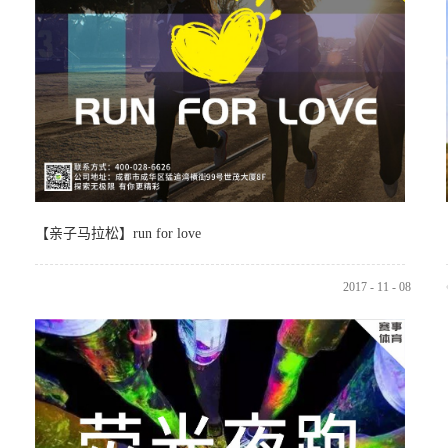
【亲子马拉松】run for love
2017
-
11
-
08