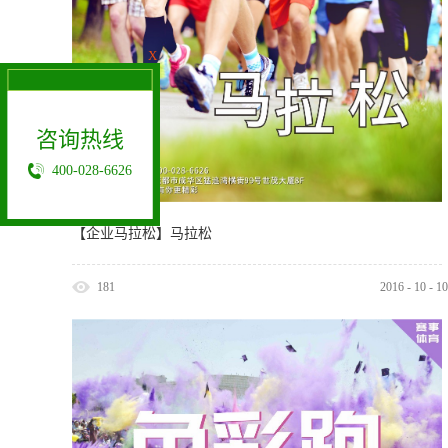
X
咨询热线
400-028-6626
【企业马拉松】马拉松
181
2016
-
10
-
10