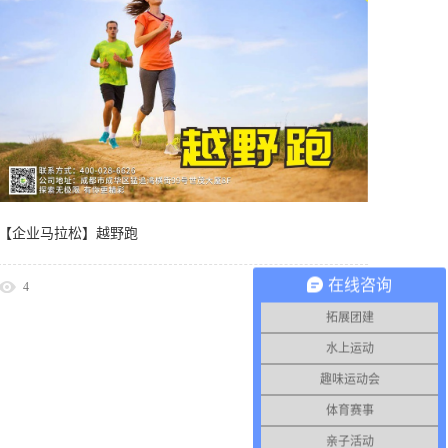
【企业马拉松】越野跑
在线咨询
4
2017
-
09
-
25
拓展团建
水上运动
趣味运动会
体育赛事
亲子活动