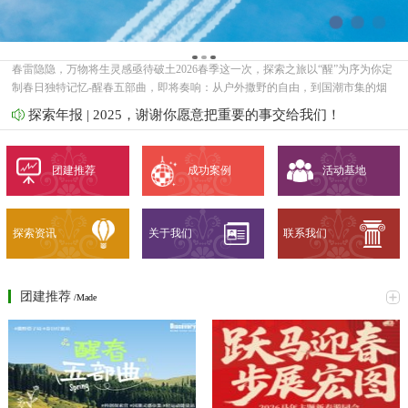
2026·“醒”春五部曲
春雷隐隐，万物将生灵感亟待破土2026春季这一次，探索之旅以“醒”为序为你定
制春日独特记忆-醒春五部曲，即将奏响：从户外撒野的自由，到国潮市集的烟
火；从科创未来的脑洞，到轻愈疗养的松弛……五个乐章，五种春日可能-敬请
探索年报 | 2025，谢谢你愿意把重要的事交给我们！
期待这封即将寄出的春日灵感coming soon
2026年新年寄语 | 共赴新程，山海同辉
当新年的曙光跃出地平线，我们谨代表公司，向每一位在过去一年中，奋力拼
团建推荐
成功案例
活动基地
搏、全心投入的“探索者”，以及在你身后默默支持的家人，致以最诚挚的感谢与
最美好的祝福！
小小消防员体验日｜一场超“燃”的亲子消防之旅圆满落幕！
探索资讯
关于我们
联系我们
11月15日午后，阳光为成都市消防救援支队特勤大队二站披上了一层金色的光
辉。15时整，怀着期待与好奇的亲子家庭如约而至，一场以“火焰蓝，少年行”为
主题的消防安全体验活动，在秋日暖阳中正式拉开帷幕。15:00的签到台前，洋
溢着孩子们的欢声笑语。教官们身着标志性的“火焰蓝”制服，以亲切的指引迎接
团建推荐
/Made
每一位“小小少年”。秩序初体验 聆听“火焰蓝”的序章活动伊始，教官将所有人召
集，用简洁而有力的语言，为本次“少年行”勾勒出清晰的蓝图。孩子们聚精会
神，在教官的讲解中，初步构建起对消防世界的认知框架，眼神里写满了对接下
来旅程的期待。深入后方 聆探访英雄的“装备库”跟随着教官的脚步，队伍首先走
进了消防工作间。这里没有冲天的火光，只有整齐陈列的维修工具和待检设备，
它们是“火焰蓝”英雄们最可靠的幕后战友。教官的讲解，让孩子们明白了每一次