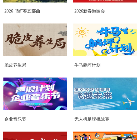
成功的救援，都离不开这些无声伙伴的支持与保障。绳结智慧 感悟“生命线”的千
2026·“醒”春五部曲
2026新春游园会
钧之力“消防安全救援绳结文化展示”环节，绳索在教官手中仿佛被赋予了生命。
他们娴熟地展示着各种功能迥异的绳结，每一个牢固的绳结，都凝聚着智慧与经
验，是危急时刻的“生命线”。战车解密走近红色守护巨人消防车库内，一排
排“红色巨人”静静伫立。教官们如数家珍地讲解着每辆消防车的独特使命——云
梯车可伸至高空，抢险救援车配备各种破拆工具，水罐车承载着灭火的希望。影
像纪实 致敬最美逆行者在观影环节，消防题材的视频将最真实的画面呈现在大
家面前。那一刻，少年们静默无声，眼神中却充满了对英雄最真挚的敬意。体
验“火焰蓝”的责任重量“我也要当消防员！”最令人激动的换装环节到来。在教官
和家长的帮助下，孩子们纷纷换上迷你版消防服。当象征着责任与荣耀的“火焰
脆皮养生局
牛马躺坪计划
蓝”穿在身上，一张张小脸上流露出无比的自豪与庄严，仿佛真正接过了守护安
全的接力棒。实战演练 争当安全“小卫士”水枪体验：在教官的指导下，孩子们紧
握水枪，对准目标。当有力的水柱喷射而出，在空中划出彩虹，他们亲身体验了
与“火魔”搏斗的紧张与成就感。灭火器教学：教官们系统地讲解了灭火器的使用
要领，并现场演示了“提、拔、握、压”的标准步骤。家长与孩子们认真聆听，积
极互动，共同掌握了扑灭初起火灾的关键技能。荣耀时刻见证“逆行者”的无畏身
影活动的压轴环节，是最庄严的证书授予仪式。经过半天的深入学习与实践，每
位小学员都顺利完成了所有课程学习。教官们郑重地为孩子们颁发了“火焰...
企业音乐节
无人机足球挑战赛