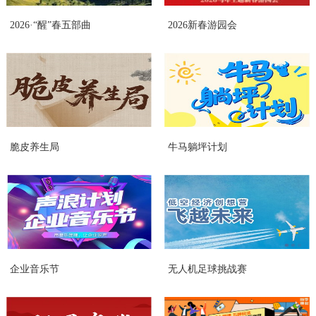
成功的救援，都离不开这些无声伙伴的支持与保障。绳结智慧 感悟“生命线”的千
钧之力“消防安全救援绳结文化展示”环节，绳索在教官手中仿佛被赋予了生命。
2026·“醒”春五部曲
2026新春游园会
他们娴熟地展示着各种功能迥异的绳结，每一个牢固的绳结，都凝聚着智慧与经
验，是危急时刻的“生命线”。战车解密走近红色守护巨人消防车库内，一排
排“红色巨人”静静伫立。教官们如数家珍地讲解着每辆消防车的独特使命——云
梯车可伸至高空，抢险救援车配备各种破拆工具，水罐车承载着灭火的希望。影
像纪实 致敬最美逆行者在观影环节，消防题材的视频将最真实的画面呈现在大
家面前。那一刻，少年们静默无声，眼神中却充满了对英雄最真挚的敬意。体
验“火焰蓝”的责任重量“我也要当消防员！”最令人激动的换装环节到来。在教官
和家长的帮助下，孩子们纷纷换上迷你版消防服。当象征着责任与荣耀的“火焰
脆皮养生局
牛马躺坪计划
蓝”穿在身上，一张张小脸上流露出无比的自豪与庄严，仿佛真正接过了守护安
全的接力棒。实战演练 争当安全“小卫士”水枪体验：在教官的指导下，孩子们紧
握水枪，对准目标。当有力的水柱喷射而出，在空中划出彩虹，他们亲身体验了
与“火魔”搏斗的紧张与成就感。灭火器教学：教官们系统地讲解了灭火器的使用
要领，并现场演示了“提、拔、握、压”的标准步骤。家长与孩子们认真聆听，积
极互动，共同掌握了扑灭初起火灾的关键技能。荣耀时刻见证“逆行者”的无畏身
影活动的压轴环节，是最庄严的证书授予仪式。经过半天的深入学习与实践，每
位小学员都顺利完成了所有课程学习。教官们郑重地为孩子们颁发了“火焰...
企业音乐节
无人机足球挑战赛