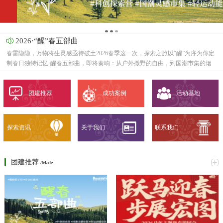
2026·“醒”春五部曲
春雷隐隐，万物将生灵感亟待破土2026春季这一次，探索之旅以“醒”为序为你定
制春日独特记忆-醒春五部曲，即将奏响：从户外撒野的自由，到国潮市集的烟
火；从科创未来的脑洞，到轻愈疗养的松弛……五个乐章，五种春日可能-敬请
探索年报 | 2025，谢谢你愿意把重要的事交给我们！
期待这封即将寄出的春日灵感coming soon
团建推荐
成功案例
活动基地
2026年新年寄语 | 共赴新程，山海同辉
探索资讯
关于我们
联系我们
当新年的曙光跃出地平线，我们谨代表公司，向每一位在过去一年中，奋力拼
搏、全心投入的“探索者”，以及在你身后默默支持的家人，致以最诚挚的感谢与
最美好的祝福！
小小消防员体验日｜一场超“燃”的亲子消防之旅圆满落幕！
团建推荐
/Made
11月15日午后，阳光为成都市消防救援支队特勤大队二站披上了一层金色的光
辉。15时整，怀着期待与好奇的亲子家庭如约而至，一场以“火焰蓝，少年行”为
主题的消防安全体验活动，在秋日暖阳中正式拉开帷幕。15:00的签到台前，洋
溢着孩子们的欢声笑语。教官们身着标志性的“火焰蓝”制服，以亲切的指引迎接
每一位“小小少年”。秩序初体验 聆听“火焰蓝”的序章活动伊始，教官将所有人召
集，用简洁而有力的语言，为本次“少年行”勾勒出清晰的蓝图。孩子们聚精会