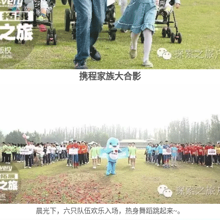
携程家族大合影
晨光下，六只队伍欢乐入场，热身舞蹈跳起来~。