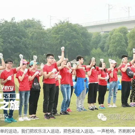
单的运动，我们把欢乐注入运动，把色彩绘入运动。一声枪响，齐刷刷冲