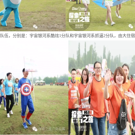
队伍，分别是：宇宙银河系酷炫1分队和宇宙银河系抓逼2分队，由大住