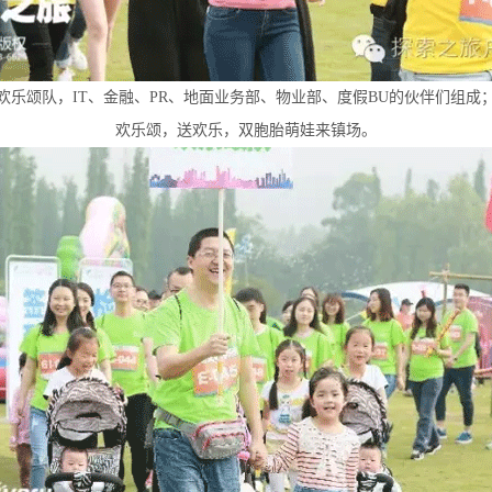
欢乐颂队，IT、金融、PR、地面业务部、物业部、度假BU的伙伴们组成
欢乐颂，送欢乐，双胞胎萌娃来镇场。