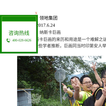
X
公司名称：领地集团
活动时间:2017.6.24
活动主题：
咨询热线
纳斯卡巨画
起源：
纳斯卡巨画的来历和用途是一个难解之
400-028-6626
时辰；另一些学者推断，巨画同当时印第安人