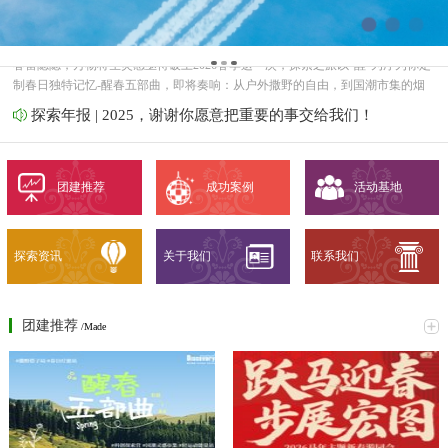
2026·“醒”春五部曲
春雷隐隐，万物将生灵感亟待破土2026春季这一次，探索之旅以“醒”为序为你定
制春日独特记忆-醒春五部曲，即将奏响：从户外撒野的自由，到国潮市集的烟
火；从科创未来的脑洞，到轻愈疗养的松弛……五个乐章，五种春日可能-敬请
探索年报 | 2025，谢谢你愿意把重要的事交给我们！
期待这封即将寄出的春日灵感coming soon
2026年新年寄语 | 共赴新程，山海同辉
当新年的曙光跃出地平线，我们谨代表公司，向每一位在过去一年中，奋力拼
团建推荐
成功案例
活动基地
搏、全心投入的“探索者”，以及在你身后默默支持的家人，致以最诚挚的感谢与
最美好的祝福！
小小消防员体验日｜一场超“燃”的亲子消防之旅圆满落幕！
探索资讯
关于我们
联系我们
11月15日午后，阳光为成都市消防救援支队特勤大队二站披上了一层金色的光
辉。15时整，怀着期待与好奇的亲子家庭如约而至，一场以“火焰蓝，少年行”为
主题的消防安全体验活动，在秋日暖阳中正式拉开帷幕。15:00的签到台前，洋
溢着孩子们的欢声笑语。教官们身着标志性的“火焰蓝”制服，以亲切的指引迎接
团建推荐
/Made
每一位“小小少年”。秩序初体验 聆听“火焰蓝”的序章活动伊始，教官将所有人召
集，用简洁而有力的语言，为本次“少年行”勾勒出清晰的蓝图。孩子们聚精会
神，在教官的讲解中，初步构建起对消防世界的认知框架，眼神里写满了对接下
来旅程的期待。深入后方 聆探访英雄的“装备库”跟随着教官的脚步，队伍首先走
进了消防工作间。这里没有冲天的火光，只有整齐陈列的维修工具和待检设备，
它们是“火焰蓝”英雄们最可靠的幕后战友。教官的讲解，让孩子们明白了每一次