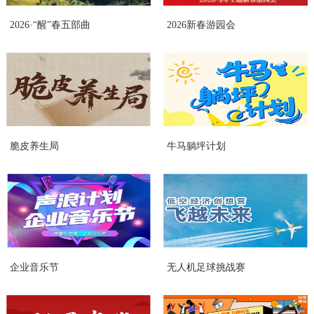
成功的救援，都离不开这些无声伙伴的支持与保障。绳结智慧 感悟“生命线”的千
2026·“醒”春五部曲
2026新春游园会
钧之力“消防安全救援绳结文化展示”环节，绳索在教官手中仿佛被赋予了生命。
他们娴熟地展示着各种功能迥异的绳结，每一个牢固的绳结，都凝聚着智慧与经
验，是危急时刻的“生命线”。战车解密走近红色守护巨人消防车库内，一排
排“红色巨人”静静伫立。教官们如数家珍地讲解着每辆消防车的独特使命——云
梯车可伸至高空，抢险救援车配备各种破拆工具，水罐车承载着灭火的希望。影
像纪实 致敬最美逆行者在观影环节，消防题材的视频将最真实的画面呈现在大
家面前。那一刻，少年们静默无声，眼神中却充满了对英雄最真挚的敬意。体
验“火焰蓝”的责任重量“我也要当消防员！”最令人激动的换装环节到来。在教官
和家长的帮助下，孩子们纷纷换上迷你版消防服。当象征着责任与荣耀的“火焰
脆皮养生局
牛马躺坪计划
蓝”穿在身上，一张张小脸上流露出无比的自豪与庄严，仿佛真正接过了守护安
全的接力棒。实战演练 争当安全“小卫士”水枪体验：在教官的指导下，孩子们紧
握水枪，对准目标。当有力的水柱喷射而出，在空中划出彩虹，他们亲身体验了
与“火魔”搏斗的紧张与成就感。灭火器教学：教官们系统地讲解了灭火器的使用
要领，并现场演示了“提、拔、握、压”的标准步骤。家长与孩子们认真聆听，积
极互动，共同掌握了扑灭初起火灾的关键技能。荣耀时刻见证“逆行者”的无畏身
影活动的压轴环节，是最庄严的证书授予仪式。经过半天的深入学习与实践，每
位小学员都顺利完成了所有课程学习。教官们郑重地为孩子们颁发了“火焰...
企业音乐节
无人机足球挑战赛