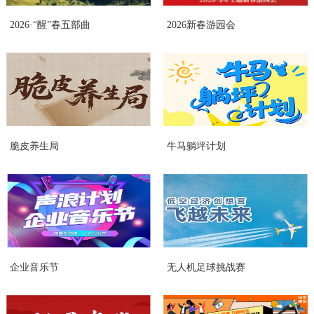
成功的救援，都离不开这些无声伙伴的支持与保障。绳结智慧 感悟“生命线”的千
钧之力“消防安全救援绳结文化展示”环节，绳索在教官手中仿佛被赋予了生命。
2026·“醒”春五部曲
2026新春游园会
他们娴熟地展示着各种功能迥异的绳结，每一个牢固的绳结，都凝聚着智慧与经
验，是危急时刻的“生命线”。战车解密走近红色守护巨人消防车库内，一排
排“红色巨人”静静伫立。教官们如数家珍地讲解着每辆消防车的独特使命——云
梯车可伸至高空，抢险救援车配备各种破拆工具，水罐车承载着灭火的希望。影
像纪实 致敬最美逆行者在观影环节，消防题材的视频将最真实的画面呈现在大
家面前。那一刻，少年们静默无声，眼神中却充满了对英雄最真挚的敬意。体
验“火焰蓝”的责任重量“我也要当消防员！”最令人激动的换装环节到来。在教官
和家长的帮助下，孩子们纷纷换上迷你版消防服。当象征着责任与荣耀的“火焰
脆皮养生局
牛马躺坪计划
蓝”穿在身上，一张张小脸上流露出无比的自豪与庄严，仿佛真正接过了守护安
全的接力棒。实战演练 争当安全“小卫士”水枪体验：在教官的指导下，孩子们紧
握水枪，对准目标。当有力的水柱喷射而出，在空中划出彩虹，他们亲身体验了
与“火魔”搏斗的紧张与成就感。灭火器教学：教官们系统地讲解了灭火器的使用
要领，并现场演示了“提、拔、握、压”的标准步骤。家长与孩子们认真聆听，积
极互动，共同掌握了扑灭初起火灾的关键技能。荣耀时刻见证“逆行者”的无畏身
影活动的压轴环节，是最庄严的证书授予仪式。经过半天的深入学习与实践，每
位小学员都顺利完成了所有课程学习。教官们郑重地为孩子们颁发了“火焰...
企业音乐节
无人机足球挑战赛