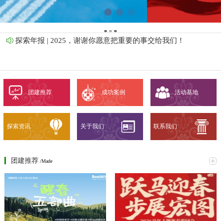
探索年报 | 2025，谢谢你愿意把重要的事交给我们！
2026年新年寄语 | 共赴新程，山海同辉
当新年的曙光跃出地平线，我们谨代表公司，向每一位在过去一年中，奋力拼
团建推荐
成功案例
活动基地
搏、全心投入的“探索者”，以及在你身后默默支持的家人，致以最诚挚的感谢与
最美好的祝福！
小小消防员体验日｜一场超“燃”的亲子消防之旅圆满落幕！
探索资讯
关于我们
联系我们
11月15日午后，阳光为成都市消防救援支队特勤大队二站披上了一层金色的光
辉。15时整，怀着期待与好奇的亲子家庭如约而至，一场以“火焰蓝，少年行”为
主题的消防安全体验活动，在秋日暖阳中正式拉开帷幕。15:00的签到台前，洋
2026·“醒”春五部曲
溢着孩子们的欢声笑语。教官们身着标志性的“火焰蓝”制服，以亲切的指引迎接
团建推荐
/Made
春雷隐隐，万物将生灵感亟待破土2026春季这一次，探索之旅以“醒”为序为你定
每一位“小小少年”。秩序初体验 聆听“火焰蓝”的序章活动伊始，教官将所有人召
制春日独特记忆-醒春五部曲，即将奏响：从户外撒野的自由，到国潮市集的烟
集，用简洁而有力的语言，为本次“少年行”勾勒出清晰的蓝图。孩子们聚精会
火；从科创未来的脑洞，到轻愈疗养的松弛……五个乐章，五种春日可能-敬请
神，在教官的讲解中，初步构建起对消防世界的认知框架，眼神里写满了对接下
期待这封即将寄出的春日灵感coming soon
来旅程的期待。深入后方 聆探访英雄的“装备库”跟随着教官的脚步，队伍首先走
进了消防工作间。这里没有冲天的火光，只有整齐陈列的维修工具和待检设备，
它们是“火焰蓝”英雄们最可靠的幕后战友。教官的讲解，让孩子们明白了每一次