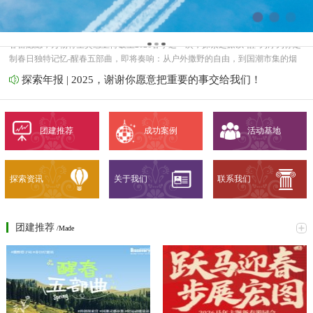
2026·“醒”春五部曲
春雷隐隐，万物将生灵感亟待破土2026春季这一次，探索之旅以“醒”为序为你定
制春日独特记忆-醒春五部曲，即将奏响：从户外撒野的自由，到国潮市集的烟
火；从科创未来的脑洞，到轻愈疗养的松弛……五个乐章，五种春日可能-敬请
探索年报 | 2025，谢谢你愿意把重要的事交给我们！
期待这封即将寄出的春日灵感coming soon
2026年新年寄语 | 共赴新程，山海同辉
当新年的曙光跃出地平线，我们谨代表公司，向每一位在过去一年中，奋力拼
团建推荐
成功案例
活动基地
搏、全心投入的“探索者”，以及在你身后默默支持的家人，致以最诚挚的感谢与
最美好的祝福！
小小消防员体验日｜一场超“燃”的亲子消防之旅圆满落幕！
探索资讯
关于我们
联系我们
11月15日午后，阳光为成都市消防救援支队特勤大队二站披上了一层金色的光
辉。15时整，怀着期待与好奇的亲子家庭如约而至，一场以“火焰蓝，少年行”为
主题的消防安全体验活动，在秋日暖阳中正式拉开帷幕。15:00的签到台前，洋
溢着孩子们的欢声笑语。教官们身着标志性的“火焰蓝”制服，以亲切的指引迎接
团建推荐
/Made
每一位“小小少年”。秩序初体验 聆听“火焰蓝”的序章活动伊始，教官将所有人召
集，用简洁而有力的语言，为本次“少年行”勾勒出清晰的蓝图。孩子们聚精会
神，在教官的讲解中，初步构建起对消防世界的认知框架，眼神里写满了对接下
来旅程的期待。深入后方 聆探访英雄的“装备库”跟随着教官的脚步，队伍首先走
进了消防工作间。这里没有冲天的火光，只有整齐陈列的维修工具和待检设备，
它们是“火焰蓝”英雄们最可靠的幕后战友。教官的讲解，让孩子们明白了每一次