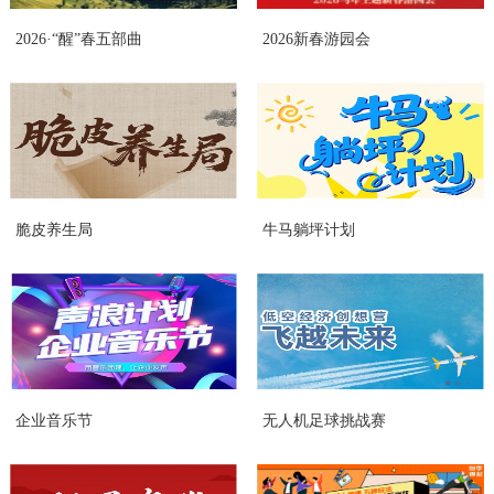
成功的救援，都离不开这些无声伙伴的支持与保障。绳结智慧 感悟“生命线”的千
2026·“醒”春五部曲
2026新春游园会
钧之力“消防安全救援绳结文化展示”环节，绳索在教官手中仿佛被赋予了生命。
他们娴熟地展示着各种功能迥异的绳结，每一个牢固的绳结，都凝聚着智慧与经
验，是危急时刻的“生命线”。战车解密走近红色守护巨人消防车库内，一排
排“红色巨人”静静伫立。教官们如数家珍地讲解着每辆消防车的独特使命——云
梯车可伸至高空，抢险救援车配备各种破拆工具，水罐车承载着灭火的希望。影
像纪实 致敬最美逆行者在观影环节，消防题材的视频将最真实的画面呈现在大
家面前。那一刻，少年们静默无声，眼神中却充满了对英雄最真挚的敬意。体
验“火焰蓝”的责任重量“我也要当消防员！”最令人激动的换装环节到来。在教官
和家长的帮助下，孩子们纷纷换上迷你版消防服。当象征着责任与荣耀的“火焰
脆皮养生局
牛马躺坪计划
蓝”穿在身上，一张张小脸上流露出无比的自豪与庄严，仿佛真正接过了守护安
全的接力棒。实战演练 争当安全“小卫士”水枪体验：在教官的指导下，孩子们紧
握水枪，对准目标。当有力的水柱喷射而出，在空中划出彩虹，他们亲身体验了
与“火魔”搏斗的紧张与成就感。灭火器教学：教官们系统地讲解了灭火器的使用
要领，并现场演示了“提、拔、握、压”的标准步骤。家长与孩子们认真聆听，积
极互动，共同掌握了扑灭初起火灾的关键技能。荣耀时刻见证“逆行者”的无畏身
影活动的压轴环节，是最庄严的证书授予仪式。经过半天的深入学习与实践，每
位小学员都顺利完成了所有课程学习。教官们郑重地为孩子们颁发了“火焰...
企业音乐节
无人机足球挑战赛