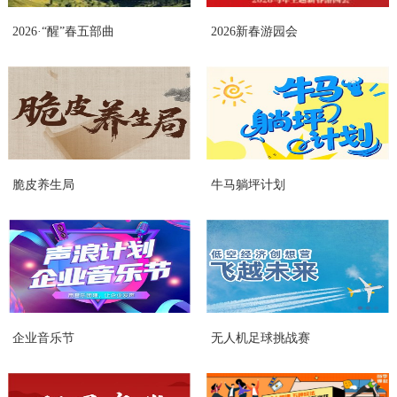
成功的救援，都离不开这些无声伙伴的支持与保障。绳结智慧 感悟“生命线”的千
钧之力“消防安全救援绳结文化展示”环节，绳索在教官手中仿佛被赋予了生命。
2026·“醒”春五部曲
2026新春游园会
他们娴熟地展示着各种功能迥异的绳结，每一个牢固的绳结，都凝聚着智慧与经
验，是危急时刻的“生命线”。战车解密走近红色守护巨人消防车库内，一排
排“红色巨人”静静伫立。教官们如数家珍地讲解着每辆消防车的独特使命——云
梯车可伸至高空，抢险救援车配备各种破拆工具，水罐车承载着灭火的希望。影
像纪实 致敬最美逆行者在观影环节，消防题材的视频将最真实的画面呈现在大
家面前。那一刻，少年们静默无声，眼神中却充满了对英雄最真挚的敬意。体
验“火焰蓝”的责任重量“我也要当消防员！”最令人激动的换装环节到来。在教官
和家长的帮助下，孩子们纷纷换上迷你版消防服。当象征着责任与荣耀的“火焰
脆皮养生局
牛马躺坪计划
蓝”穿在身上，一张张小脸上流露出无比的自豪与庄严，仿佛真正接过了守护安
全的接力棒。实战演练 争当安全“小卫士”水枪体验：在教官的指导下，孩子们紧
握水枪，对准目标。当有力的水柱喷射而出，在空中划出彩虹，他们亲身体验了
与“火魔”搏斗的紧张与成就感。灭火器教学：教官们系统地讲解了灭火器的使用
要领，并现场演示了“提、拔、握、压”的标准步骤。家长与孩子们认真聆听，积
极互动，共同掌握了扑灭初起火灾的关键技能。荣耀时刻见证“逆行者”的无畏身
影活动的压轴环节，是最庄严的证书授予仪式。经过半天的深入学习与实践，每
位小学员都顺利完成了所有课程学习。教官们郑重地为孩子们颁发了“火焰...
企业音乐节
无人机足球挑战赛