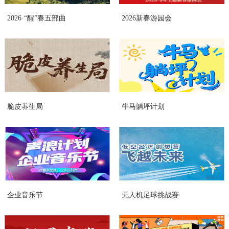
排“红色巨人”静静伫立。教官们如数家珍地讲解着每辆消防车的独特使命——云
梯车可伸至高空，抢险救援车配备各种破拆工具，水罐车承载着灭火的希望。影
2026·“醒”春五部曲
2026新春游园会
像纪实 致敬最美逆行者在观影环节，消防题材的视频将最真实的画面呈现在大
家面前。那一刻，少年们静默无声，眼神中却充满了对英雄最真挚的敬意。体
验“火焰蓝”的责任重量“我也要当消防员！”最令人激动的换装环节到来。在教官
和家长的帮助下，孩子们纷纷换上迷你版消防服。当象征着责任与荣耀的“火焰
蓝”穿在身上，一张张小脸上流露出无比的自豪与庄严，仿佛真正接过了守护安
全的接力棒。实战演练 争当安全“小卫士”水枪体验：在教官的指导下，孩子们紧
握水枪，对准目标。当有力的水柱喷射而出，在空中划出彩虹，他们亲身体验了
与“火魔”搏斗的紧张与成就感。灭火器教学：教官们系统地讲解了灭火器的使用
脆皮养生局
牛马躺坪计划
要领，并现场演示了“提、拔、握、压”的标准步骤。家长与孩子们认真聆听，积
极互动，共同掌握了扑灭初起火灾的关键技能。荣耀时刻见证“逆行者”的无畏身
影活动的压轴环节，是最庄严的证书授予仪式。经过半天的深入学习与实践，每
位小学员都顺利完成了所有课程学习。教官们郑重地为孩子们颁发了“火焰...
企业音乐节
无人机足球挑战赛