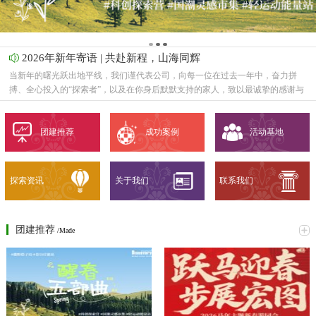
2026年新年寄语 | 共赴新程，山海同辉
当新年的曙光跃出地平线，我们谨代表公司，向每一位在过去一年中，奋力拼
搏、全心投入的“探索者”，以及在你身后默默支持的家人，致以最诚挚的感谢与
最美好的祝福！
小小消防员体验日｜一场超“燃”的亲子消防之旅圆满落幕！
11月15日午后，阳光为成都市消防救援支队特勤大队二站披上了一层金色的光
团建推荐
成功案例
活动基地
辉。15时整，怀着期待与好奇的亲子家庭如约而至，一场以“火焰蓝，少年行”为
主题的消防安全体验活动，在秋日暖阳中正式拉开帷幕。15:00的签到台前，洋
2026·“醒”春五部曲
溢着孩子们的欢声笑语。教官们身着标志性的“火焰蓝”制服，以亲切的指引迎接
探索资讯
关于我们
联系我们
春雷隐隐，万物将生灵感亟待破土2026春季这一次，探索之旅以“醒”为序为你定
每一位“小小少年”。秩序初体验 聆听“火焰蓝”的序章活动伊始，教官将所有人召
制春日独特记忆-醒春五部曲，即将奏响：从户外撒野的自由，到国潮市集的烟
集，用简洁而有力的语言，为本次“少年行”勾勒出清晰的蓝图。孩子们聚精会
火；从科创未来的脑洞，到轻愈疗养的松弛……五个乐章，五种春日可能-敬请
神，在教官的讲解中，初步构建起对消防世界的认知框架，眼神里写满了对接下
探索年报 | 2025，谢谢你愿意把重要的事交给我们！
期待这封即将寄出的春日灵感coming soon
来旅程的期待。深入后方 聆探访英雄的“装备库”跟随着教官的脚步，队伍首先走
团建推荐
/Made
进了消防工作间。这里没有冲天的火光，只有整齐陈列的维修工具和待检设备，
它们是“火焰蓝”英雄们最可靠的幕后战友。教官的讲解，让孩子们明白了每一次
成功的救援，都离不开这些无声伙伴的支持与保障。绳结智慧 感悟“生命线”的千
钧之力“消防安全救援绳结文化展示”环节，绳索在教官手中仿佛被赋予了生命。
他们娴熟地展示着各种功能迥异的绳结，每一个牢固的绳结，都凝聚着智慧与经
验，是危急时刻的“生命线”。战车解密走近红色守护巨人消防车库内，一排