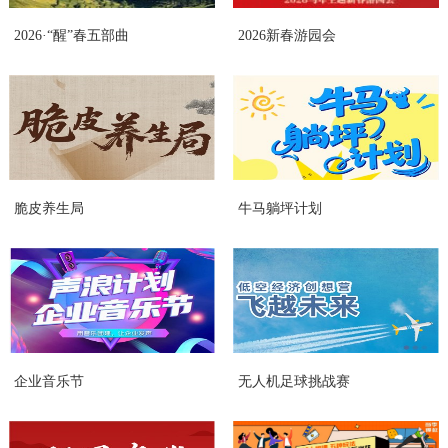
排“红色巨人”静静伫立。教官们如数家珍地讲解着每辆消防车的独特使命——云
梯车可伸至高空，抢险救援车配备各种破拆工具，水罐车承载着灭火的希望。影
2026·“醒”春五部曲
2026新春游园会
像纪实 致敬最美逆行者在观影环节，消防题材的视频将最真实的画面呈现在大
家面前。那一刻，少年们静默无声，眼神中却充满了对英雄最真挚的敬意。体
验“火焰蓝”的责任重量“我也要当消防员！”最令人激动的换装环节到来。在教官
和家长的帮助下，孩子们纷纷换上迷你版消防服。当象征着责任与荣耀的“火焰
蓝”穿在身上，一张张小脸上流露出无比的自豪与庄严，仿佛真正接过了守护安
全的接力棒。实战演练 争当安全“小卫士”水枪体验：在教官的指导下，孩子们紧
握水枪，对准目标。当有力的水柱喷射而出，在空中划出彩虹，他们亲身体验了
与“火魔”搏斗的紧张与成就感。灭火器教学：教官们系统地讲解了灭火器的使用
脆皮养生局
牛马躺坪计划
要领，并现场演示了“提、拔、握、压”的标准步骤。家长与孩子们认真聆听，积
极互动，共同掌握了扑灭初起火灾的关键技能。荣耀时刻见证“逆行者”的无畏身
影活动的压轴环节，是最庄严的证书授予仪式。经过半天的深入学习与实践，每
位小学员都顺利完成了所有课程学习。教官们郑重地为孩子们颁发了“火焰...
企业音乐节
无人机足球挑战赛