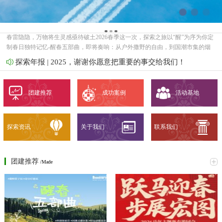
2026·“醒”春五部曲
春雷隐隐，万物将生灵感亟待破土2026春季这一次，探索之旅以“醒”为序为你定
制春日独特记忆-醒春五部曲，即将奏响：从户外撒野的自由，到国潮市集的烟
火；从科创未来的脑洞，到轻愈疗养的松弛……五个乐章，五种春日可能-敬请
探索年报 | 2025，谢谢你愿意把重要的事交给我们！
期待这封即将寄出的春日灵感coming soon
2026年新年寄语 | 共赴新程，山海同辉
当新年的曙光跃出地平线，我们谨代表公司，向每一位在过去一年中，奋力拼
团建推荐
成功案例
活动基地
搏、全心投入的“探索者”，以及在你身后默默支持的家人，致以最诚挚的感谢与
最美好的祝福！
小小消防员体验日｜一场超“燃”的亲子消防之旅圆满落幕！
探索资讯
关于我们
联系我们
11月15日午后，阳光为成都市消防救援支队特勤大队二站披上了一层金色的光
辉。15时整，怀着期待与好奇的亲子家庭如约而至，一场以“火焰蓝，少年行”为
主题的消防安全体验活动，在秋日暖阳中正式拉开帷幕。15:00的签到台前，洋
溢着孩子们的欢声笑语。教官们身着标志性的“火焰蓝”制服，以亲切的指引迎接
团建推荐
/Made
每一位“小小少年”。秩序初体验 聆听“火焰蓝”的序章活动伊始，教官将所有人召
集，用简洁而有力的语言，为本次“少年行”勾勒出清晰的蓝图。孩子们聚精会
神，在教官的讲解中，初步构建起对消防世界的认知框架，眼神里写满了对接下
来旅程的期待。深入后方 聆探访英雄的“装备库”跟随着教官的脚步，队伍首先走
进了消防工作间。这里没有冲天的火光，只有整齐陈列的维修工具和待检设备，
它们是“火焰蓝”英雄们最可靠的幕后战友。教官的讲解，让孩子们明白了每一次