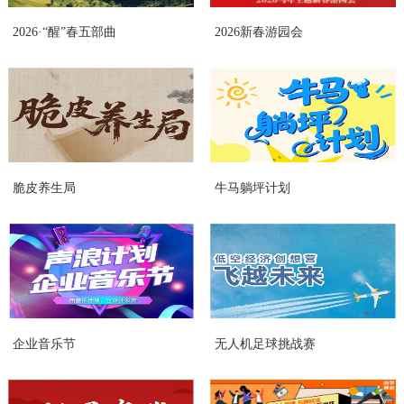
成功的救援，都离不开这些无声伙伴的支持与保障。绳结智慧 感悟“生命线”的千
钧之力“消防安全救援绳结文化展示”环节，绳索在教官手中仿佛被赋予了生命。
2026·“醒”春五部曲
2026新春游园会
他们娴熟地展示着各种功能迥异的绳结，每一个牢固的绳结，都凝聚着智慧与经
验，是危急时刻的“生命线”。战车解密走近红色守护巨人消防车库内，一排
排“红色巨人”静静伫立。教官们如数家珍地讲解着每辆消防车的独特使命——云
梯车可伸至高空，抢险救援车配备各种破拆工具，水罐车承载着灭火的希望。影
像纪实 致敬最美逆行者在观影环节，消防题材的视频将最真实的画面呈现在大
家面前。那一刻，少年们静默无声，眼神中却充满了对英雄最真挚的敬意。体
验“火焰蓝”的责任重量“我也要当消防员！”最令人激动的换装环节到来。在教官
和家长的帮助下，孩子们纷纷换上迷你版消防服。当象征着责任与荣耀的“火焰
脆皮养生局
牛马躺坪计划
蓝”穿在身上，一张张小脸上流露出无比的自豪与庄严，仿佛真正接过了守护安
全的接力棒。实战演练 争当安全“小卫士”水枪体验：在教官的指导下，孩子们紧
握水枪，对准目标。当有力的水柱喷射而出，在空中划出彩虹，他们亲身体验了
与“火魔”搏斗的紧张与成就感。灭火器教学：教官们系统地讲解了灭火器的使用
要领，并现场演示了“提、拔、握、压”的标准步骤。家长与孩子们认真聆听，积
极互动，共同掌握了扑灭初起火灾的关键技能。荣耀时刻见证“逆行者”的无畏身
影活动的压轴环节，是最庄严的证书授予仪式。经过半天的深入学习与实践，每
位小学员都顺利完成了所有课程学习。教官们郑重地为孩子们颁发了“火焰...
企业音乐节
无人机足球挑战赛