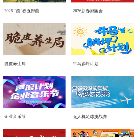
成功的救援，都离不开这些无声伙伴的支持与保障。绳结智慧 感悟“生命线”的千
钧之力“消防安全救援绳结文化展示”环节，绳索在教官手中仿佛被赋予了生命。
2026·“醒”春五部曲
2026新春游园会
他们娴熟地展示着各种功能迥异的绳结，每一个牢固的绳结，都凝聚着智慧与经
验，是危急时刻的“生命线”。战车解密走近红色守护巨人消防车库内，一排
排“红色巨人”静静伫立。教官们如数家珍地讲解着每辆消防车的独特使命——云
梯车可伸至高空，抢险救援车配备各种破拆工具，水罐车承载着灭火的希望。影
像纪实 致敬最美逆行者在观影环节，消防题材的视频将最真实的画面呈现在大
家面前。那一刻，少年们静默无声，眼神中却充满了对英雄最真挚的敬意。体
验“火焰蓝”的责任重量“我也要当消防员！”最令人激动的换装环节到来。在教官
和家长的帮助下，孩子们纷纷换上迷你版消防服。当象征着责任与荣耀的“火焰
脆皮养生局
牛马躺坪计划
蓝”穿在身上，一张张小脸上流露出无比的自豪与庄严，仿佛真正接过了守护安
全的接力棒。实战演练 争当安全“小卫士”水枪体验：在教官的指导下，孩子们紧
握水枪，对准目标。当有力的水柱喷射而出，在空中划出彩虹，他们亲身体验了
与“火魔”搏斗的紧张与成就感。灭火器教学：教官们系统地讲解了灭火器的使用
要领，并现场演示了“提、拔、握、压”的标准步骤。家长与孩子们认真聆听，积
极互动，共同掌握了扑灭初起火灾的关键技能。荣耀时刻见证“逆行者”的无畏身
影活动的压轴环节，是最庄严的证书授予仪式。经过半天的深入学习与实践，每
位小学员都顺利完成了所有课程学习。教官们郑重地为孩子们颁发了“火焰...
企业音乐节
无人机足球挑战赛