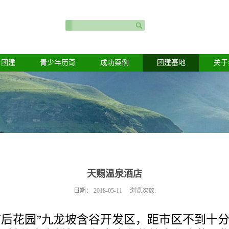
育团建
青少年历奇
成功案例
团建基地
关于
天赐温泉酒店
日期：
2018-05-11
浏览次数:
市后花园”九龙坡含谷开发区，距市区不到十