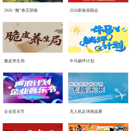
成功的救援，都离不开这些无声伙伴的支持与保障。绳结智慧 感悟“生命线”的千
钧之力“消防安全救援绳结文化展示”环节，绳索在教官手中仿佛被赋予了生命。
2026·“醒”春五部曲
2026新春游园会
他们娴熟地展示着各种功能迥异的绳结，每一个牢固的绳结，都凝聚着智慧与经
验，是危急时刻的“生命线”。战车解密走近红色守护巨人消防车库内，一排
排“红色巨人”静静伫立。教官们如数家珍地讲解着每辆消防车的独特使命——云
梯车可伸至高空，抢险救援车配备各种破拆工具，水罐车承载着灭火的希望。影
像纪实 致敬最美逆行者在观影环节，消防题材的视频将最真实的画面呈现在大
家面前。那一刻，少年们静默无声，眼神中却充满了对英雄最真挚的敬意。体
验“火焰蓝”的责任重量“我也要当消防员！”最令人激动的换装环节到来。在教官
和家长的帮助下，孩子们纷纷换上迷你版消防服。当象征着责任与荣耀的“火焰
脆皮养生局
牛马躺坪计划
蓝”穿在身上，一张张小脸上流露出无比的自豪与庄严，仿佛真正接过了守护安
全的接力棒。实战演练 争当安全“小卫士”水枪体验：在教官的指导下，孩子们紧
握水枪，对准目标。当有力的水柱喷射而出，在空中划出彩虹，他们亲身体验了
与“火魔”搏斗的紧张与成就感。灭火器教学：教官们系统地讲解了灭火器的使用
要领，并现场演示了“提、拔、握、压”的标准步骤。家长与孩子们认真聆听，积
极互动，共同掌握了扑灭初起火灾的关键技能。荣耀时刻见证“逆行者”的无畏身
影活动的压轴环节，是最庄严的证书授予仪式。经过半天的深入学习与实践，每
位小学员都顺利完成了所有课程学习。教官们郑重地为孩子们颁发了“火焰...
企业音乐节
无人机足球挑战赛