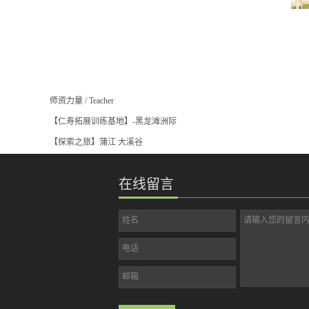
师资力量
/
Teacher
【仁寿拓展训练基地】-黑龙滩洲际
【探索之旅】蒲江 大溪谷
在线留言
姓名
请输入您的留言
电话
邮箱