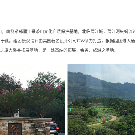
山，南侧紧邻蒲江采茶山文化自然保护基地，北临蒲江城，蒲江河蜿蜒流
息于此。组团景观设计由美国著名设计公司
倾力打造，根据组团进入通
TCW
索之旅大溪谷拓展基地，是一处高端的拓展、会务、旅游之场地。