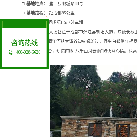
□
基地地点：
蒲江县顺城路
88
号
□
基地路程：
距成都
85
公里
X
□
预计车程：
距成都
1.5
小时车程
□
基地介绍：
大溪谷位于成都市蒲江县朝阳大道，东依长秋
咨询热线
家
Ⅰ类标准的蒲江河从大溪谷边蜿蜒流过，野生白鹤常年栖
置梯级观景平台，创造俯瞰“八千山河云雨”的快意心情。探
400-028-6626