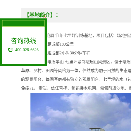
【基地简介】：
X
探索之旅-峨眉半山·七里坪训练基地，项目包括：场地拓展、趣
咨询热线
基地路程：距成都180公里
400-028-6626
预计车程：距成都2小时30分钟车程
基地介绍：峨眉半山·七里坪紧邻峨眉山风景区，位于峨眉山
草原、乡村、田园等风格为一体，俨然成为融于自然的生态建
的观景阳台，每间客房都有独立的观景阳台。七里坪的水（包括
免疫力。 攀岩、信任背摔、移花接木电网、匍匐前进沙地、