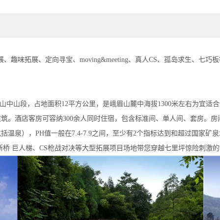
味拓展、定向寻宝、moving&meeting、真人CS、孤岛求生、七巧
中山段，占地面积12平方公里，是峨眉山麓中海拔1300米左右为宜适合
筑。酒店客房可容纳300余人同时住宿，包含标准间、单人间、套房。
温泉），PH值一般在7.4-7.9之间，至少有2个指标达到和超过国家
断桥 巨人梯、CS枪战对决等大型拓展项目场地带您穿越七里坪惊险刺激