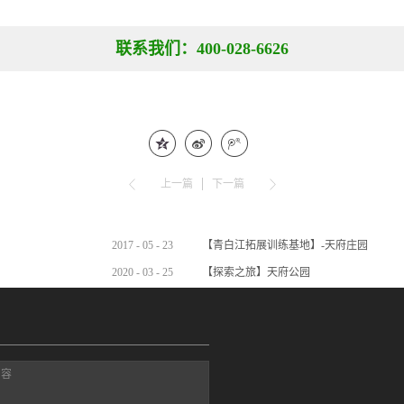
联系我们：400-028-6626
上一篇
下一篇
2017
-
05
-
23
【青白江拓展训练基地】-天府庄园
2020
-
03
-
25
【探索之旅】天府公园
内容