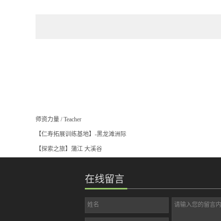
师资力量
/
Teacher
【仁寿拓展训练基地】-黑龙滩洲际
【探索之旅】蒲江 大溪谷
在线留言
姓名
请输入您的留言