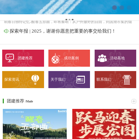
探索年报 | 2025，谢谢你愿意把重要的事交给我们！
2026年新年寄语 | 共赴新程，山海同辉
当新年的曙光跃出地平线，我们谨代表公司，向每一位在过去一年中，奋力拼
团建推荐
成功案例
活动基地
搏、全心投入的“探索者”，以及在你身后默默支持的家人，致以最诚挚的感谢与
最美好的祝福！
小小消防员体验日｜一场超“燃”的亲子消防之旅圆满落幕！
探索资讯
关于我们
联系我们
11月15日午后，阳光为成都市消防救援支队特勤大队二站披上了一层金色的光
辉。15时整，怀着期待与好奇的亲子家庭如约而至，一场以“火焰蓝，少年行”为
主题的消防安全体验活动，在秋日暖阳中正式拉开帷幕。15:00的签到台前，洋
2026·“醒”春五部曲
溢着孩子们的欢声笑语。教官们身着标志性的“火焰蓝”制服，以亲切的指引迎接
团建推荐
/Made
春雷隐隐，万物将生灵感亟待破土2026春季这一次，探索之旅以“醒”为序为你定
每一位“小小少年”。秩序初体验 聆听“火焰蓝”的序章活动伊始，教官将所有人召
制春日独特记忆-醒春五部曲，即将奏响：从户外撒野的自由，到国潮市集的烟
集，用简洁而有力的语言，为本次“少年行”勾勒出清晰的蓝图。孩子们聚精会
火；从科创未来的脑洞，到轻愈疗养的松弛……五个乐章，五种春日可能-敬请
神，在教官的讲解中，初步构建起对消防世界的认知框架，眼神里写满了对接下
期待这封即将寄出的春日灵感coming soon
来旅程的期待。深入后方 聆探访英雄的“装备库”跟随着教官的脚步，队伍首先走
进了消防工作间。这里没有冲天的火光，只有整齐陈列的维修工具和待检设备，
它们是“火焰蓝”英雄们最可靠的幕后战友。教官的讲解，让孩子们明白了每一次