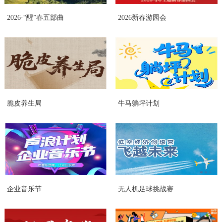
成功的救援，都离不开这些无声伙伴的支持与保障。绳结智慧 感悟“生命线”的千
钧之力“消防安全救援绳结文化展示”环节，绳索在教官手中仿佛被赋予了生命。
2026·“醒”春五部曲
2026新春游园会
他们娴熟地展示着各种功能迥异的绳结，每一个牢固的绳结，都凝聚着智慧与经
验，是危急时刻的“生命线”。战车解密走近红色守护巨人消防车库内，一排
排“红色巨人”静静伫立。教官们如数家珍地讲解着每辆消防车的独特使命——云
梯车可伸至高空，抢险救援车配备各种破拆工具，水罐车承载着灭火的希望。影
像纪实 致敬最美逆行者在观影环节，消防题材的视频将最真实的画面呈现在大
家面前。那一刻，少年们静默无声，眼神中却充满了对英雄最真挚的敬意。体
验“火焰蓝”的责任重量“我也要当消防员！”最令人激动的换装环节到来。在教官
和家长的帮助下，孩子们纷纷换上迷你版消防服。当象征着责任与荣耀的“火焰
脆皮养生局
牛马躺坪计划
蓝”穿在身上，一张张小脸上流露出无比的自豪与庄严，仿佛真正接过了守护安
全的接力棒。实战演练 争当安全“小卫士”水枪体验：在教官的指导下，孩子们紧
握水枪，对准目标。当有力的水柱喷射而出，在空中划出彩虹，他们亲身体验了
与“火魔”搏斗的紧张与成就感。灭火器教学：教官们系统地讲解了灭火器的使用
要领，并现场演示了“提、拔、握、压”的标准步骤。家长与孩子们认真聆听，积
极互动，共同掌握了扑灭初起火灾的关键技能。荣耀时刻见证“逆行者”的无畏身
影活动的压轴环节，是最庄严的证书授予仪式。经过半天的深入学习与实践，每
位小学员都顺利完成了所有课程学习。教官们郑重地为孩子们颁发了“火焰...
企业音乐节
无人机足球挑战赛