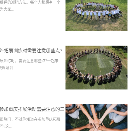
反弹的减肥方法。每个人都想有一个
大家...
动会，不会太耗费时间，但非常有趣
提高基础代谢率，使体内脂肪迅速燃
食，体内多余的脂肪就会有效消耗
外拓展训练时需要注意哪些点？
作样地运动十几分钟，这个过程中消
，运动半小时后，能量消耗才开始动
展训练时，需要注意哪些点?一起来
越久，脂肪消耗越多。 高尔夫
培训...
在运动项目中堪称风云，几乎吸引了
魅力的人到球场上潇洒挥杆。现在到
推荐就到半露天的练习场挥挥杆，找
练相结合 在室内授课时学员所掌握
下挖起杆的准确度也是不错的。 这
件，在户外的体验式培训使员工互相
的体育项目现在已经比较普及了，置
件。我们可以将学习的过程概括成下
位并不比网球贵多少，一旦学会就可
参加重庆拓展活动需要注意的三
(知识)+(体验)+(思考)+(指导)+(实
消耗：在练习场打球消耗的热量远比
是培训中不可缺少的一个课程，要让
很热门，不过你知道在参加重庆拓展
360卡/小时，相当于消耗掉一碗皮蛋
是一个重要的过程。所以，我们认为
这...
动效果：赛场上的礼仪暂时在室内用
辅相承的，在授课之后的体验式培训