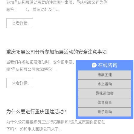
项
参加重庆拓展活动需要的注意哪些事项，重庆拓展公司为你
解答： 1、 着运动鞋及自...
查看详情
带个人常用物品(住宿酒店需带上身份证原件); 2、身体
有习惯性脱臼、骨折史、心脏病、脑血栓、严重腰颈椎疾
病、正在怀孕 以及其他自认为不适宜参加户外活动的人员
重庆拓展公司分析参加拓展活动的安全注意事项
不得参加本活动; 3、 在无教官指导的情况，任何人不得
擅自攀爬高空项目，下水游泳或其它任何危险活动。
当我们在参加拓展活动时，安全很重要，具体需要注意什么
在线咨询
4、在训练期间，除特殊情况外，学员不得外出，学员若要
呢?重庆拓展公司为您解答：...
请假外出，必须向教官提出申请，经核 准后方可离开;
拓展团建
5、培训期间如感到身体不适要及时向带队教官报告;
查看详情
水上运动
6、主动沟通和交换训练感受，总结训练成果，诚恳助人，
在许多情况下，我们去的基地是一些陌生的基地。我们
趣味运动会
勇于负责，建立良好的团队氛围。训练营结下的友谊和体验
熟悉这些基地的设备和培训设施是非常重要的。最好的方法
活动后总结出的各种经验，将使您受益终身。
体育赛事
是提前去基地或公司了解基地设备的维护记录或磨损情况。
为什么要进行重庆团建活动？
亲子活动
现场调查是一个非常重要的环节。然 而，许多选择扩展
的朋友没有进行现场调查。此外，一些扩展公司没有进行检
为什么公司要组织员工进行拓展训练?这几点原因你都记住
查，这将存在一些隐患。 我们要知道，好的设备如果没
了吗?一起和重庆团建公司来了...
有科学的操作方法也不能起到任何保护作用，很多情况下组