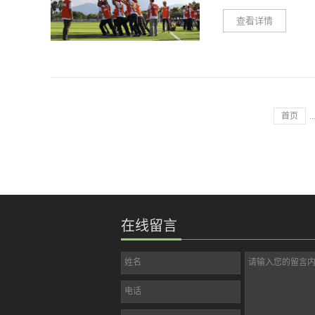
不上，不过挥杆对于锻
是一种轻松与种享受
查看详情
腰部和手臂。 壁球
2、注重户外拓展训
三点很重要，一起和
打壁球，这真的是一个
是要利用训练对队员的
一、应注意身体健康
人打，也可以一个人打
系、个人与团队的关系
等娱乐性比较强，所以
进行。 壁球的规则与
训师的回顾与分析是给
以在成年人的照顾下参
反弹一次，或在另一
回顾会让拓展培训给队
外训练项目的重点是确
击球，互相为对方制造难
首页
..
然成林。同时，队员要
病或身体损伤尚未痊愈
了队员的沟通与分享
动。如有疾病，应由医
作为人力资源部的培训
件地加以限制。 二
终就要让培训的结果起
品。 由于许多体育
重要。只有让员工意识
适合运动的衣服和鞋子
从中的道理，因此，要
两个集应该准备更换,
断、语语以各种形式反
在线留言
衣服。为了避免在活动
用的素材。这样才能将
重尽量不佩戴首饰，包
去。
时，服用一些常用的药
姓名
请输入您的留言
不时之需。 三、注
电话
重庆拓展训练的进程当
排者的指挥和调度，不