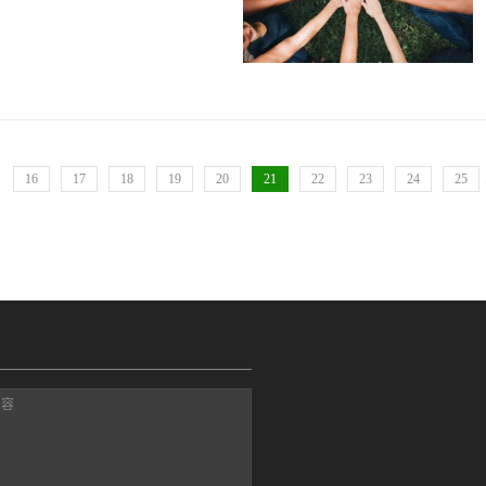
炼上半身的灵活性很有帮助，尤其是
，同时又是一种知识体验的沉淀。
 港剧里常常看到情侣或朋友会去
练的之后的回顾 拓展训练的关键就
重庆拓展公司小编来了解下吧：
很受OL欢迎的运动。壁球可以两个
心灵冲击让其体会到团队与企业的关
的要求。 总的来说，重庆拓展训练
，它不像网球，少了拍档几乎就没法
、个人成长对企业的贡献。所以，培
难度不会很高。普通成年人和学生可
网球类似，每个人击球前，球可落地
队员一个重新体验的温习过程，这个
加，基本没有对身体的要求。但是户
侧墙壁上反弹一次。 比赛二人交替
员带来的感受在心中生根、发芽、蔚
保基本的健康，如没有高血压、心脏
题，直到一...
.
16
17
18
19
20
21
22
23
24
25
让自己的想法与大家交流，这也加深
，所以这样的人不能参加这样的活
。 3、注意培训后的及时反馈
生许可，并在培训教师的指导下有条
人员真的要将培训结果使员工贯彻始
、注意随身携带衣物和必要的物
作用。因此，培训后的调查反馈十分
活动,拓展训练安排在户外表明应该
到拓展训练的记忆他才会不断的体会
,不是裙子,高跟鞋和皮革鞋,和一个或
将员工在拓展培训的各种照片、片
和一些地方更大,所以要准备好暖和的
映出来，为员工找到可以用以学习利
中受伤，可靠的重庆拓展训练安排注
这种训练所得的体会运用于工作中
括贵重物品，包括手表首饰等。同
物，如创可贴、心脏保护药等，以备
内容
意应该要遵循规则和纪律 在参加
中，由于是集体活动，所以要遵循安
可以私自的去行为，并且要准时到达