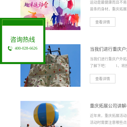
运动是最健康而且不易
苗条的身材，重庆拓展为
X
查看详情
分享适合女生的趣味运
且有效哦! 运动能
咨询热线
烧。如果再配合科学饮
400-028-6626
当我们进行重庆户
掉。如果你只打算装模
耗的只是身体储备的糖
当我们进行重庆户外拓
用脂肪，运动的时间
了解下吧： 1、将授课
球 高尔夫球近几年
所有自认为还有点高球
查看详情
室外去打球还有点冷，
与户外体验式拓展训
找感觉，或者练习一
的知识是员工成长的硬
项曾经被称为贵族运动
团结成为共同奋斗的软
办行头和租用场地的价
重庆拓展公司讲解
面的公式: (真证的知识)=
能使人上瘾。 热量
施) 在学习中体验
个点
近年来，重庆拓展活动
在球场上消耗的多，约
学员在体验中成长起来
活动时需要注意哪些点吗?
瘦肉粥的热量。 运
授课与体验式培训是相