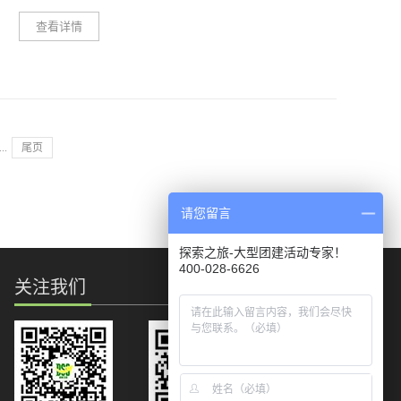
织培训的各位老师，在培训前对设备的操作使用没有任何了
查看详情
解，即使使使用不当，不对，你也不知道，我想这样大胆地
解下吧： (一)为团队取得更高昂的士气和战斗力在户外
选择了扩展培训，你应该对扩展有一定的了解，比如，绳
做拓展训练中，面对高难度和高空体会时，个人是无法仅用
索，在高空作业时，我们使用的保护绳是一种户外极限绳，
自己的力气来完结全部的课程训练的。自然，团队成员的支
有一定的数据和规格
撑与呼吁成为了每个人完结自我应战的决定因素。当每个参
训人员成功完结拓展训练科目时，一种自我成功的满足感和
...
尾页
与团队共同努力成功的成就感情不自禁。每个人会从心底感
谢团队的支撑与鼓励，感谢队友的关怀。此时，整个团队的
士气与战斗力是在办公室里历来不曾到达的。 (二)减少
请您留言
职工的流动率和流失率'爱与归属'是马斯洛需求的一个重要
层次。在进行户外拓展训练的进程中，职工在成功体会的同
探索之旅-大型团建活动专家！
时体会到了成功，这种成功来源于伙伴的协助与支撑，会让
400-028-6626
关注我们
职工在团体中体会到一种归属感，会为地点的团体骄傲，会
为自己地点这个团体而骄傲。经过这样的团队建造后，会加
强职工的凝聚力而使其流动率和流失率大大减少。 (三)
拓展训练进行更调和的交流拓展训练中经过职工之间身体与
心灵上的触摸使他们之间间隔靠近，无间隔感发生，引起各
方的共鸣，达成默契。就像男女两边在音乐旋律下共舞，当