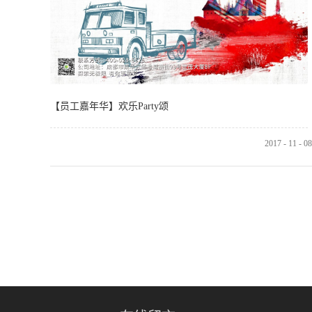
【员工嘉年华】欢乐Party颂
2017
-
11
-
08