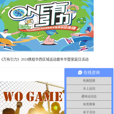
《万有引力》2024携程华西区域运动嘉年华暨家庭日活动
在线咨询
2025
-
05
-
15
拓展团建
水上运动
趣味运动会
体育赛事
亲子活动