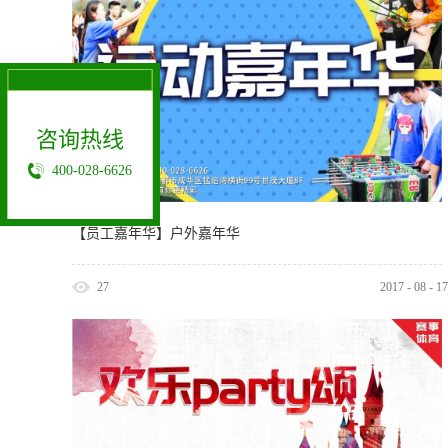
X
咨询热线
400-028-6626
【员工嘉年华】户外嘉年华
27
2017
-
08
-
17