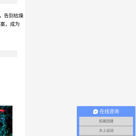
孔女士
，告别枯燥
图案，成为
zhao
公司业务遍布全国，春节结束后一上班
就做整训，有专业课程，现在考虑加入
趣味运动会，鼓励士气。整训结束后满
怀信心和斗志去拓展全国业务。参训人
员为集团公司中高层
李女士
在线咨询
拓展团建
水上运动