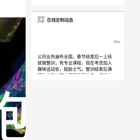
在线定制动态
我公司在崇州市，人员100人，想在开年
后开展拓展训练
贾小玲
我们是计划做年会 然后早上开会 下午团
建 晚上晚宴和晚会
周
王
蒲