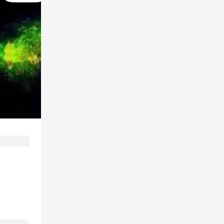
活动地方：成都，公司团建不要太累不
要太远
张
谢
郭先生
你好
望
杨
企业礼仪、拓展培训咨询