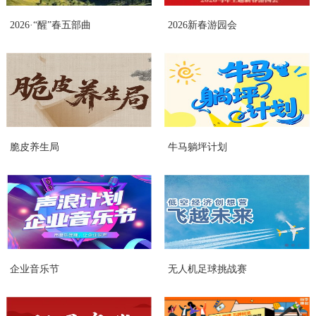
成功的救援，都离不开这些无声伙伴的支持与保障。绳结智慧 感悟“生命线”的千
钧之力“消防安全救援绳结文化展示”环节，绳索在教官手中仿佛被赋予了生命。
2026·“醒”春五部曲
2026新春游园会
他们娴熟地展示着各种功能迥异的绳结，每一个牢固的绳结，都凝聚着智慧与经
验，是危急时刻的“生命线”。战车解密走近红色守护巨人消防车库内，一排
排“红色巨人”静静伫立。教官们如数家珍地讲解着每辆消防车的独特使命——云
梯车可伸至高空，抢险救援车配备各种破拆工具，水罐车承载着灭火的希望。影
像纪实 致敬最美逆行者在观影环节，消防题材的视频将最真实的画面呈现在大
家面前。那一刻，少年们静默无声，眼神中却充满了对英雄最真挚的敬意。体
验“火焰蓝”的责任重量“我也要当消防员！”最令人激动的换装环节到来。在教官
和家长的帮助下，孩子们纷纷换上迷你版消防服。当象征着责任与荣耀的“火焰
脆皮养生局
牛马躺坪计划
蓝”穿在身上，一张张小脸上流露出无比的自豪与庄严，仿佛真正接过了守护安
全的接力棒。实战演练 争当安全“小卫士”水枪体验：在教官的指导下，孩子们紧
握水枪，对准目标。当有力的水柱喷射而出，在空中划出彩虹，他们亲身体验了
与“火魔”搏斗的紧张与成就感。灭火器教学：教官们系统地讲解了灭火器的使用
要领，并现场演示了“提、拔、握、压”的标准步骤。家长与孩子们认真聆听，积
极互动，共同掌握了扑灭初起火灾的关键技能。荣耀时刻见证“逆行者”的无畏身
影活动的压轴环节，是最庄严的证书授予仪式。经过半天的深入学习与实践，每
位小学员都顺利完成了所有课程学习。教官们郑重地为孩子们颁发了“火焰...
企业音乐节
无人机足球挑战赛