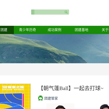
育团建
青少年历奇
成功案例
团建基地
关于
【朝气蓬Ball】一起去打球~
团建管家