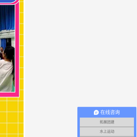
王
蒲
活动地方：成都，公司团建不要太累不
要太远
张
谢
在线咨询
拓展团建
水上运动