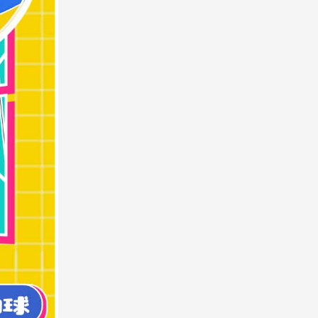
zhao
公司业务遍布全国，春节结束后一上班
就做整训，有专业课程，现在考虑加入
趣味运动会，鼓励士气。整训结束后满
怀信心和斗志去拓展全国业务。参训人
员为集团公司中高层
李女士
我公司在崇州市，人员100人，想在开年
后开展拓展训练
贾小玲
我们是计划做年会 然后早上开会 下午团
建 晚上晚宴和晚会
周