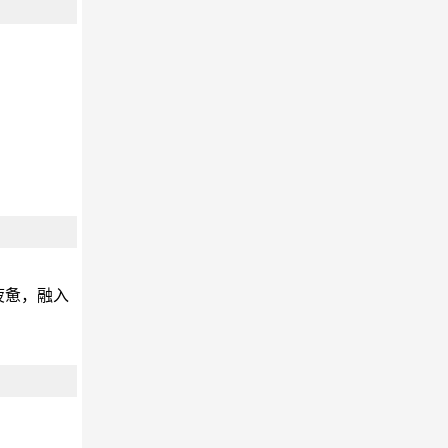
杨
企业礼仪、拓展培训咨询
孔女士
zhao
公司业务遍布全国，春节结束后一上班
就做整训，有专业课程，现在考虑加入
趣味运动会，鼓励士气。整训结束后满
疲惫，融入
怀信心和斗志去拓展全国业务。参训人
员为集团公司中高层
李女士
我公司在崇州市，人员100人，想在开年
后开展拓展训练