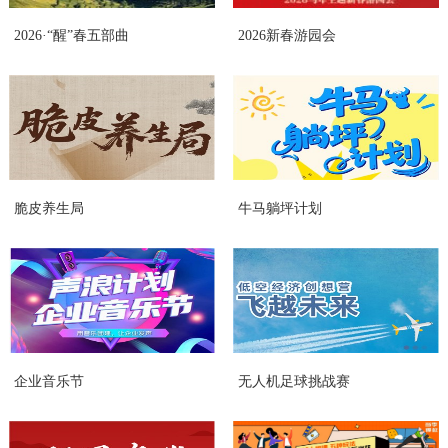
成功的救援，都离不开这些无声伙伴的支持与保障。绳结智慧 感悟“生命线”的千
钧之力“消防安全救援绳结文化展示”环节，绳索在教官手中仿佛被赋予了生命。
2026·“醒”春五部曲
2026新春游园会
他们娴熟地展示着各种功能迥异的绳结，每一个牢固的绳结，都凝聚着智慧与经
验，是危急时刻的“生命线”。战车解密走近红色守护巨人消防车库内，一排
排“红色巨人”静静伫立。教官们如数家珍地讲解着每辆消防车的独特使命——云
梯车可伸至高空，抢险救援车配备各种破拆工具，水罐车承载着灭火的希望。影
像纪实 致敬最美逆行者在观影环节，消防题材的视频将最真实的画面呈现在大
家面前。那一刻，少年们静默无声，眼神中却充满了对英雄最真挚的敬意。体
验“火焰蓝”的责任重量“我也要当消防员！”最令人激动的换装环节到来。在教官
和家长的帮助下，孩子们纷纷换上迷你版消防服。当象征着责任与荣耀的“火焰
脆皮养生局
牛马躺坪计划
蓝”穿在身上，一张张小脸上流露出无比的自豪与庄严，仿佛真正接过了守护安
全的接力棒。实战演练 争当安全“小卫士”水枪体验：在教官的指导下，孩子们紧
握水枪，对准目标。当有力的水柱喷射而出，在空中划出彩虹，他们亲身体验了
与“火魔”搏斗的紧张与成就感。灭火器教学：教官们系统地讲解了灭火器的使用
要领，并现场演示了“提、拔、握、压”的标准步骤。家长与孩子们认真聆听，积
极互动，共同掌握了扑灭初起火灾的关键技能。荣耀时刻见证“逆行者”的无畏身
影活动的压轴环节，是最庄严的证书授予仪式。经过半天的深入学习与实践，每
位小学员都顺利完成了所有课程学习。教官们郑重地为孩子们颁发了“火焰...
企业音乐节
无人机足球挑战赛