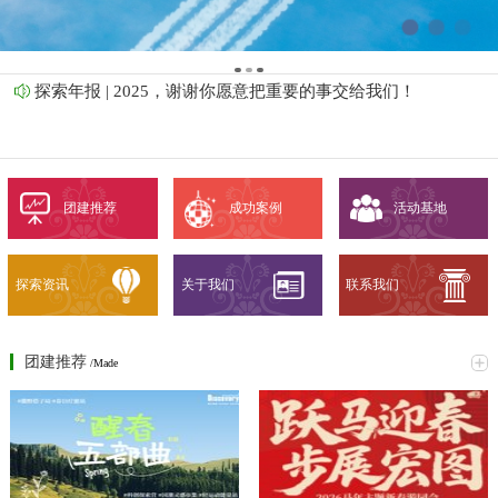
探索年报 | 2025，谢谢你愿意把重要的事交给我们！
2026年新年寄语 | 共赴新程，山海同辉
当新年的曙光跃出地平线，我们谨代表公司，向每一位在过去一年中，奋力拼
团建推荐
成功案例
活动基地
搏、全心投入的“探索者”，以及在你身后默默支持的家人，致以最诚挚的感谢与
最美好的祝福！
小小消防员体验日｜一场超“燃”的亲子消防之旅圆满落幕！
探索资讯
关于我们
联系我们
11月15日午后，阳光为成都市消防救援支队特勤大队二站披上了一层金色的光
辉。15时整，怀着期待与好奇的亲子家庭如约而至，一场以“火焰蓝，少年行”为
主题的消防安全体验活动，在秋日暖阳中正式拉开帷幕。15:00的签到台前，洋
2026·“醒”春五部曲
溢着孩子们的欢声笑语。教官们身着标志性的“火焰蓝”制服，以亲切的指引迎接
团建推荐
/Made
春雷隐隐，万物将生灵感亟待破土2026春季这一次，探索之旅以“醒”为序为你定
每一位“小小少年”。秩序初体验 聆听“火焰蓝”的序章活动伊始，教官将所有人召
制春日独特记忆-醒春五部曲，即将奏响：从户外撒野的自由，到国潮市集的烟
集，用简洁而有力的语言，为本次“少年行”勾勒出清晰的蓝图。孩子们聚精会
火；从科创未来的脑洞，到轻愈疗养的松弛……五个乐章，五种春日可能-敬请
神，在教官的讲解中，初步构建起对消防世界的认知框架，眼神里写满了对接下
期待这封即将寄出的春日灵感coming soon
来旅程的期待。深入后方 聆探访英雄的“装备库”跟随着教官的脚步，队伍首先走
进了消防工作间。这里没有冲天的火光，只有整齐陈列的维修工具和待检设备，
它们是“火焰蓝”英雄们最可靠的幕后战友。教官的讲解，让孩子们明白了每一次