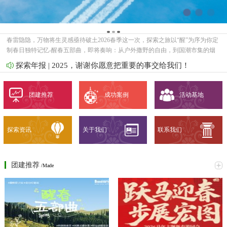
2026·“醒”春五部曲
春雷隐隐，万物将生灵感亟待破土2026春季这一次，探索之旅以“醒”为序为你定
制春日独特记忆-醒春五部曲，即将奏响：从户外撒野的自由，到国潮市集的烟
火；从科创未来的脑洞，到轻愈疗养的松弛……五个乐章，五种春日可能-敬请
探索年报 | 2025，谢谢你愿意把重要的事交给我们！
期待这封即将寄出的春日灵感coming soon
2026年新年寄语 | 共赴新程，山海同辉
团建推荐
成功案例
活动基地
当新年的曙光跃出地平线，我们谨代表公司，向每一位在过去一年中，奋力拼
搏、全心投入的“探索者”，以及在你身后默默支持的家人，致以最诚挚的感谢与
最美好的祝福！
小小消防员体验日｜一场超“燃”的亲子消防之旅圆满落幕！
探索资讯
关于我们
联系我们
11月15日午后，阳光为成都市消防救援支队特勤大队二站披上了一层金色的光
辉。15时整，怀着期待与好奇的亲子家庭如约而至，一场以“火焰蓝，少年行”为
主题的消防安全体验活动，在秋日暖阳中正式拉开帷幕。15:00的签到台前，洋
溢着孩子们的欢声笑语。教官们身着标志性的“火焰蓝”制服，以亲切的指引迎接
团建推荐
/Made
每一位“小小少年”。秩序初体验 聆听“火焰蓝”的序章活动伊始，教官将所有人召
集，用简洁而有力的语言，为本次“少年行”勾勒出清晰的蓝图。孩子们聚精会
神，在教官的讲解中，初步构建起对消防世界的认知框架，眼神里写满了对接下
来旅程的期待。深入后方 聆探访英雄的“装备库”跟随着教官的脚步，队伍首先走
进了消防工作间。这里没有冲天的火光，只有整齐陈列的维修工具和待检设备，
它们是“火焰蓝”英雄们最可靠的幕后战友。教官的讲解，让孩子们明白了每一次