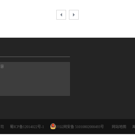
内容
公司
蜀ICP备12014022号-1
川公网安备 51010802000493号
网站地图