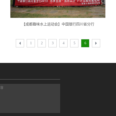
【成都趣味水上运动会】中国银行四川省分行
1
2
3
4
5
6
内容